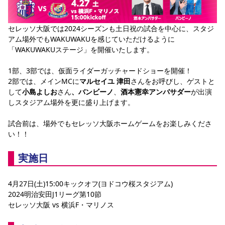
YANMAR HANASAKA STADIUM
すべて
チーム
グッズ
チケット
イベント
ファンクラブ
サステナビリティ
ホームタウン
パートナー
スポーツクラブ
メディア
30周年
DAZNで観戦
セレッソ大阪では2024シーズンも土日祝の試合を中心に、スタジ
アカデミー
サステナビリティポリシー
SDGsのゴール
インパクトレポート
アム場外でもWAKUWAKUを感じていただけるように
活動レポート
SPORT POSITIVE LEAGUES
取り組み実績
DAZNで観戦
「WAKUWAKUステージ」を開催いたします。
スポーツクラブ
アウェイツアー
1部、3部では、仮面ライダーガッチャードショーを開催！
スポーツクラブ
アウェイツアー
2部では、メインMCに
マルセイユ 津田
さんをお呼びし、ゲストと
して
小島よしお
さん
、バンビーノ
、
酒本憲幸アンバサダー
が出演
関連団体/施設
よくある質問
しスタジアム場外を更に盛り上げます。
長居公園
セレッソフットサルパーク
セレッソフットサルパーク長居
よくある質問
セレッソスポーツパーク舞洲
YANMAR HANASAKA STADIUM
試合前は、場外でもセレッソ大阪ホームゲームをお楽しみくださ
セレッソ大阪アカデミー
子供のサッカースクール
い！！
大人のサッカースクール
その他スポーツクラブ
実施日
4月27日(土)15:00キックオフ(ヨドコウ桜スタジアム)
2024明治安田J1リーグ第10節
セレッソ大阪 vs 横浜F・マリノス