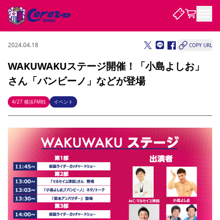
2024.04.18
COPY URL
試合・チーム
WAKUWAKUステージ開催！「小島よしお」
さん「バンビーノ」などが登場
観戦する
試合について
試合日程 / 結果
順位表
4/27 横浜FM戦
イベント
クラブを知る
チケット
チームについて
チケット情報
販売スケジュール
価格・席種
購入方法
選手・スタッフ
スケジュール
メディア情報
アクセス
レディース
シーズンシート
法人シーズンシート
福祉サービス
団体チケット
アカデミー
ハナサカプレーヤー
歴代所属選手
ファンクラブ
特定興行入場券
セレッソ大阪について
譲渡サービス
リセールサービス
クラブ紹介
観戦ガイド
沿革
シーズン記録
求人情報
ニュース
ファンクラブ
初めて観戦ガイド
サポートする
キッズ向けサービス
グルメ
マッチデープログラム
観戦マナー&ルール
ビジターサポーター観戦ガイド
公式アプリ
SAKURA SOCIO
SAKURA POINT Program
招待券引換方法
パートナー企業募集中
セレッソ大阪VISAカード
サポートスタッフ
まいセレチケット
会員規定
婚姻届・出生届・命名書
セレッソアイデアちょうだいな
スタジアム
応援商店街
レディース
ニュース
Lise（ライセンスビジネス）