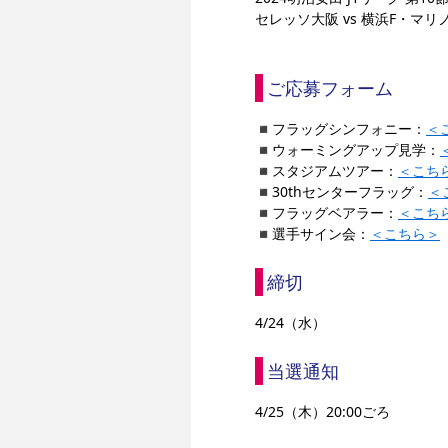
セレッソ大阪 vs 横浜F・マリ
ご応募フォーム
◾️フラッグシンフォニー：
＜
◾️ウォーミングアップ見学：
◾️スタジアムツアー：
＜こち
◾️30thセンターフラッグ：
＜
◾️フラッグベアラー：
＜こち
◾️選手サイン会：
＜こちら＞
締切         
4/24（水）
当選通知
4/25（木）20:00ごろ