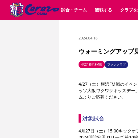
試合・チーム
観戦する
クラブを
2024.04.18
試合日程 / 結果
チケット情報
クラブ紹介
SAKURA SOCIO
すべて
チーム
沿革
販売スケジュール
順位表
グッズ
招待券引換方法
シーズン記録
チケット
求人情報
価格・席種
まいセレチケット
イベント
ファンクラブ
購入方法
会員規
シ
団体チケット
30周年
特定興行入場券
譲渡サービス
リセールサー
ウォーミングアップ
選手・スタッフ
パートナー企業募集中
スケジュール
セレッソ大阪VISAカード
メディア情報
アクセス
サポートス
レ
歴代所属選手
初めて観戦ガイド
Lise（ライセンスビジネス）
キッズ向けサービス
グルメ
マッチデー
4/27 横浜FM戦
ファンクラブ
ビジターサポーター観戦ガイド
公式アプリ
サステナビリティポリシー
SDGsのゴール
インパクトレポ
4/27（土）横浜FM戦
のイベン
YANMAR HANASAKA STADIUM
取り組み実績
DAZNで観戦
ッソ大阪ワクワクキッズデー
ムよりご応募ください。
スポーツクラブ
対象試合
長居公園
セレッソフットサルパーク
セレッソフットサルパ
YANMAR HANASAKA STADIUM
セレッソ大阪アカデミー
その他スポーツクラブ
4月27日（土）15:00キッ
2024明治安田 J1リーグ 第10