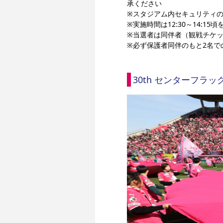
承ください
※スタジアム内セキュリティ
※実施時間は
12:30～14:15頃
※当選者は同伴者（観戦チケッ
※必ず保護者同伴のもと2名で
30th センターフラッ