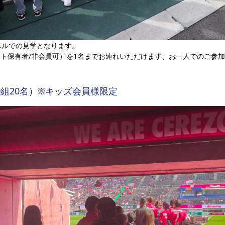
ベルでの見学となります。
ト保有者/非会員可）を1名までお連れいただけます、お一人でのご参
0組20名）※キッズ会員様限定