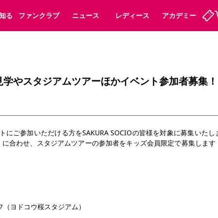
知る
ファンクラブ
ニュース
レディース
アカデミー
定
ーズンシート
ホームタウン
婚姻届・出生届・命名書
法人シーズンシート
パートナー
スポーツクラブ
福祉サービス
メディア
ビス
見学やスタジアムツアーほかイベント参加者募集！
タッフ
ディース
セレッソアイデアちょうだいな
アカデミー
ハナサカプレーヤー
応援商店街
プログラム
観戦マナー&ルール
ート
活動レポート
SPORT POSITIVE LEAGUES
トにご参加いただける方をSAKURA SOCIOの皆様を対象に募集いた
アウェイツアー
よくある質問
」に合わせ、スタジアムツアーの参加者をキッズ会員限定で募集します
ーク長居
セレッソスポーツパーク舞洲
子供のサッカースクール
大人のサッカースクール
クオフ（ヨドコウ桜スタジアム）
節