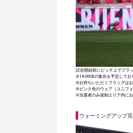
試合開始前にピッチ上でフラ
※14:00頃の集合を予定して
※お持ちいただくフラッグは
※ピンク色のウェア（ユニフ
※当選者のみ規制エリア内に
ウォーミングアップ見学