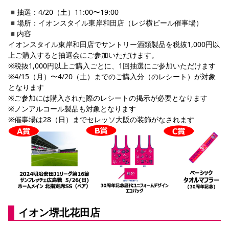
YANMAR HANASAKA STADIUM
◾️抽選：4/20（土）11:00〜19:00
すべて
チーム
グッズ
チケット
イベント
ファンクラブ
サステナビリティ
◾️場所：イオンスタイル東岸和田店（レジ横ビール催事場）
ホームタウン
パートナー
スポーツクラブ
メディア
30周年
DAZNで観戦
アカデミー
◾️内容
サステナビリティポリシー
SDGsのゴール
インパクトレポート
活動レポート
SPORT POSITIVE LEAGUES
取り組み実績
イオンスタイル東岸和田店でサントリー酒類製品を税抜1,000円以
DAZNで観戦
上ご購入すると抽選会にご参加いただけます。
スポーツクラブ
アウェイツアー
※税抜1,000円以上ご購入ごとに、1回抽選にご参加いただけます
※4/15（月）〜4/20（土）までのご購入分（のレシート）が対象
スポーツクラブ
アウェイツアー
となります
※ご参加には購入された際のレシートの掲示が必要となります
関連団体/施設
よくある質問
※ノンアルコール製品も対象となります
長居公園
セレッソフットサルパーク
セレッソフットサルパーク長居
よくある質問
※催事場は28（日）までセレッソ大阪の装飾がなされます
セレッソスポーツパーク舞洲
YANMAR HANASAKA STADIUM
セレッソ大阪アカデミー
子供のサッカースクール
大人のサッカースクール
その他スポーツクラブ
イオン堺北花田店