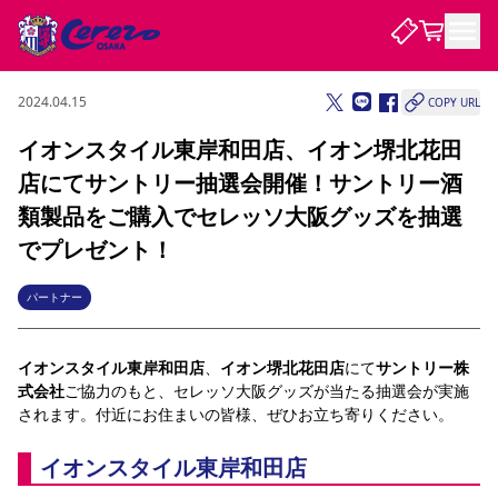
2024.04.15
COPY URL
試合・チーム
イオンスタイル東岸和田店、イオン堺北花田
店にてサントリー抽選会開催！サントリー酒
観戦する
試合について
類製品をご購入でセレッソ大阪グッズを抽選
試合日程 / 結果
順位表
でプレゼント！
クラブを知る
チケット
チームについて
パートナー
チケット情報
販売スケジュール
価格・席種
購入方法
選手・スタッフ
スケジュール
メディア情報
アクセス
レディース
シーズンシート
法人シーズンシート
福祉サービス
団体チケット
アカデミー
ハナサカプレーヤー
歴代所属選手
ファンクラブ
特定興行入場券
セレッソ大阪について
譲渡サービス
リセールサービス
イオンスタイル東岸和田店
、
イオン堺北花田店
にて
サントリー株
クラブ紹介
観戦ガイド
沿革
シーズン記録
求人情報
式会社
ご協力のもと、セレッソ大阪グッズが当たる抽選会が実施
ニュース
されます。付近にお住まいの皆様、ぜひお立ち寄りください。
ファンクラブ
初めて観戦ガイド
サポートする
キッズ向けサービス
グルメ
マッチデープログラム
観戦マナー&ルール
ビジターサポーター観戦ガイド
公式アプリ
SAKURA SOCIO
招待券引換方法
まいセレチケット
会員規定
パートナー企業募集中
セレッソ大阪VISAカード
サポートスタッフ
イオンスタイル東岸和田店
婚姻届・出生届・命名書
セレッソアイデアちょうだいな
スタジアム
応援商店街
レディース
ニュース
Lise（ライセンスビジネス）