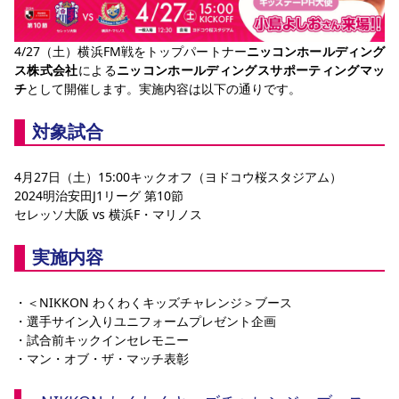
YANMAR HANASAKA STADIUM
すべて
チーム
グッズ
チケット
イベント
ファンクラブ
サステナビリティ
ホームタウン
パートナー
スポーツクラブ
メディア
30周年
DAZNで観戦
4/27（土）横浜FM戦をトップパートナー
ニッコンホールディング
アカデミー
サステナビリティポリシー
SDGsのゴール
インパクトレポート
ス株式会社
による
ニッコンホールディングスサポーティングマッ
活動レポート
SPORT POSITIVE LEAGUES
取り組み実績
DAZNで観戦
チ
として開催します。実施内容は以下の通りです。
スポーツクラブ
アウェイツアー
対象試合
スポーツクラブ
アウェイツアー
関連団体/施設
よくある質問
4月27日（土）15:00キックオフ（ヨドコウ桜スタジアム）
2024明治安田J1リーグ 第10節
長居公園
セレッソフットサルパーク
セレッソフットサルパーク長居
よくある質問
セレッソ大阪 vs 横浜F・マリノス
セレッソスポーツパーク舞洲
YANMAR HANASAKA STADIUM
セレッソ大阪アカデミー
子供のサッカースクール
大人のサッカースクール
その他スポーツクラブ
実施内容
・＜NIKKON わくわくキッズチャレンジ＞ブース
・選手サイン入りユニフォームプレゼント企画
・試合前キックインセレモニー
・マン・オブ・ザ・マッチ表彰