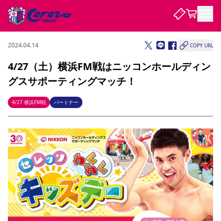
2024.04.14
COPY URL
試合・チーム
4/27（土）横浜FM戦はニッコンホールディン
グスサポーティングマッチ！
観戦する
試合について
試合日程 / 結果
順位表
4/27 横浜FM戦
パートナー
クラブを知る
チケット
チームについて
チケット情報
販売スケジュール
価格・席種
購入方法
選手・スタッフ
スケジュール
メディア情報
アクセス
レディース
シーズンシート
法人シーズンシート
福祉サービス
団体チケット
アカデミー
ハナサカプレーヤー
歴代所属選手
ファンクラブ
特定興行入場券
セレッソ大阪について
譲渡サービス
リセールサービス
クラブ紹介
観戦ガイド
沿革
シーズン記録
求人情報
ニュース
ファンクラブ
初めて観戦ガイド
サポートする
キッズ向けサービス
グルメ
マッチデープログラム
観戦マナー&ルール
ビジターサポーター観戦ガイド
公式アプリ
SAKURA SOCIO
招待券引換方法
まいセレチケット
会員規定
パートナー企業募集中
セレッソ大阪VISAカード
サポートスタッフ
婚姻届・出生届・命名書
セレッソアイデアちょうだいな
スタジアム
応援商店街
レディース
ニュース
Lise（ライセンスビジネス）