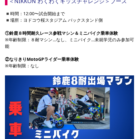
＜NIKKON わくわくキッズチャレンジ＞ブース
◾︎時間：12:00〜試合開始まで
◾︎場所：ヨドコウ桜スタジアム バックスタンド側
①鈴鹿８時間耐久レース参戦マシン＆ミニバイク乗車体験
※年齢制限：８耐マシン…なし、ミニバイク…未就学児のみ参加可
能
②なりきりMotoGPライダー乗車体験
※年齢制限：なし