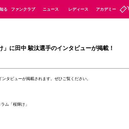
知る
ファンクラブ
ニュース
レディース
アカデミー
ーズンシート
ホームタウン
先行入場
まいセレチケット
法人シーズンシート
パートナー
スポーツクラブ
会員規定
福祉サービス
メディア
ビス
け」に田中 駿汰選手のインタビューが掲載！
タッフ
ディース
セレッソアイデアちょうだいな
アカデミー
ハナサカプレーヤー
応援商店街
プログラム
観戦マナー&ルール
ート
活動レポート
SPORT POSITIVE LEAGUES
インタビューが掲載されます。ぜひご覧ください。
アウェイツアー
よくある質問
コラム「桜輝け」
ーク長居
セレッソスポーツパーク舞洲
子供のサッカースクール
大人のサッカースクール