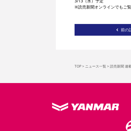
3/13（水）予定
※読売新聞オンラインでもご
前の
TOP
>
ニュース一覧
>
読売新聞 連