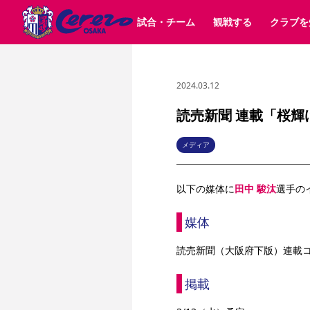
試合・チーム
観戦する
クラブを
2024.03.12
試合日程 / 結果
チケット情報
クラブ紹介
SAKURA SOCIO
すべて
チーム
沿革
販売スケジュール
順位表
グッズ
SAKURA POINT Program
シーズン記録
チケット
求人情報
価格・席種
イベント
招待券引換方法
ファンクラブ
購入方法
シ
団体チケット
婚姻届・出生届・命名書
30周年
特定興行入場券
譲渡サービス
リセールサー
読売新聞 連載「桜輝
選手・スタッフ
パートナー企業募集中
スケジュール
セレッソ大阪VISAカード
メディア情報
アクセス
サポートス
レ
歴代所属選手
初めて観戦ガイド
Lise（ライセンスビジネス）
キッズ向けサービス
グルメ
マッチデー
メディア
ビジターサポーター観戦ガイド
公式アプリ
サステナビリティポリシー
SDGsのゴール
インパクトレポ
以下の媒体に
田中 駿汰
選手の
YANMAR HANASAKA STADIUM
取り組み実績
DAZNで観戦
媒体
スポーツクラブ
読売新聞（大阪府下版）連載
長居公園
セレッソフットサルパーク
セレッソフットサルパ
掲載
YANMAR HANASAKA STADIUM
セレッソ大阪アカデミー
その他スポーツクラブ