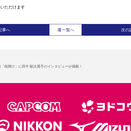
覧いただけます
記事へ
一覧へ
次の
載「桜輝け」に田中 駿汰選手のインタビューが掲載！