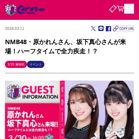
2024.03.12
COPY URL
試合・チーム
NMB48・原かれんさん、坂下真心さんが来
場！ハーフタイムで全力疾走！？
観戦する
試合について
試合日程 / 結果
順位表
3/30 湘南戦
イベント
クラブを知る
チケット
チームについて
チケット情報
販売スケジュール
価格・席種
購入方法
選手・スタッフ
スケジュール
メディア情報
アクセス
レディース
シーズンシート
法人シーズンシート
福祉サービス
団体チケット
アカデミー
ハナサカプレーヤー
歴代所属選手
ファンクラブ
特定興行入場券
セレッソ大阪について
譲渡サービス
リセールサービス
クラブ紹介
観戦ガイド
沿革
シーズン記録
求人情報
ニュース
ファンクラブ
初めて観戦ガイド
サポートする
キッズ向けサービス
グルメ
マッチデープログラム
観戦マナー&ルール
ビジターサポーター観戦ガイド
公式アプリ
SAKURA SOCIO
招待券引換方法
まいセレチケット
会員規定
パートナー企業募集中
セレッソ大阪VISAカード
サポートスタッフ
婚姻届・出生届・命名書
セレッソアイデアちょうだいな
スタジアム
応援商店街
レディース
ニュース
Lise（ライセンスビジネス）