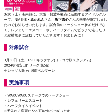
YANMAR HANASAKA STADIUM
すべて
チーム
グッズ
チケット
イベント
ファンクラブ
サステナビリティ
ホームタウン
パートナー
スポーツクラブ
メディア
30周年
DAZNで観戦
3/30（土）湘南戦に、大阪・難波を拠点に活動するアイドルグル
アカデミー
サステナビリティポリシー
SDGsのゴール
インパクトレポート
ープ、NMB48・
原かれん
さん、
坂下真心
さんの来場が決定しまし
活動レポート
SPORT POSITIVE LEAGUES
取り組み実績
DAZNで観戦
たのでお知らせいたします。試合前のトークショー参加だけでな
く、レフェリーエスコートや、ハーフタイムでピッチで走ったり
スポーツクラブ
アウェイツアー
と縦横無尽に活動していただきます！お楽しみに！
スポーツクラブ
アウェイツアー
対象試合
関連団体/施設
よくある質問
長居公園
セレッソフットサルパーク
セレッソフットサルパーク長居
よくある質問
3月30日（土）16:00キックオフ(ヨドコウ桜スタジアム)
セレッソスポーツパーク舞洲
YANMAR HANASAKA STADIUM
2024明治安田J1リーグ 第5節
セレッソ大阪アカデミー
子供のサッカースクール
大人のサッカースクール
その他スポーツクラブ
セレッソ大阪 vs 湘南ベルマーレ
実施事項
・WAKUWAKUステージでのトークショー
・レフェリーエスコート 
・ハーフタイムイベント
※予告なく変更になる可能性がございます