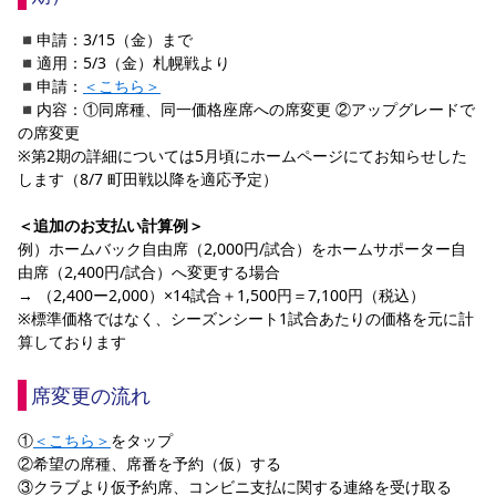
YANMAR HANASAKA STADIUM
すべて
チーム
グッズ
チケット
イベント
ファンクラブ
サステナビリティ
◾️申請：3/15（金）まで
ホームタウン
パートナー
スポーツクラブ
メディア
30周年
DAZNで観戦
◾️適用：5/3（金）札幌戦より
アカデミー
サステナビリティポリシー
SDGsのゴール
インパクトレポート
◾️申請：
＜こちら＞
活動レポート
SPORT POSITIVE LEAGUES
取り組み実績
DAZNで観戦
◾️内容：①同席種、同一価格座席への席変更 ②アップグレードで
の席変更
スポーツクラブ
アウェイツアー
※第2期の詳細については5月頃にホームページにてお知らせした
スポーツクラブ
アウェイツアー
します（8/7 町田戦以降を適応予定）
関連団体/施設
よくある質問
＜追加のお支払い計算例＞
例）ホームバック自由席（2,000円/試合）をホームサポーター自
長居公園
セレッソフットサルパーク
セレッソフットサルパーク長居
よくある質問
セレッソスポーツパーク舞洲
YANMAR HANASAKA STADIUM
由席（2,400円/試合）へ変更する場合
セレッソ大阪アカデミー
子供のサッカースクール
→ （2,400ー2,000）×14試合＋1,500円＝7,100円（税込）
大人のサッカースクール
その他スポーツクラブ
※標準価格ではなく、シーズンシート1試合あたりの価格を元に計
算しております
席変更の流れ
①
＜こちら＞
をタップ
②希望の席種、席番を予約（仮）する
③クラブより仮予約席、コンビニ支払に関する連絡を受け取る