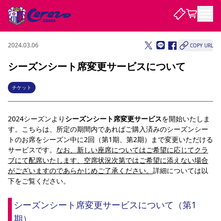
2024.03.06
COPY URL
試合・チーム
シーズンシート席変更サービスについて
観戦する
試合について
チケット
試合日程 / 結果
順位表
クラブを知る
チケット
2024シーズンより
チームについて
シーズンシート席変更サービス
を開始いたしま
す。こちらは、所定の期間内であればご購入済みのシーズンシー
チケット情報
販売スケジュール
価格・席種
購入方法
選手・スタッフ
スケジュール
メディア情報
アクセス
レディース
トのお席をシーズン中に2回（第1期、第2期）まで変更いただける
シーズンシート
法人シーズンシート
福祉サービス
団体チケット
アカデミー
ハナサカプレーヤー
歴代所属選手
ファンクラブ
サービスです。
なお、新しい座席についてはご希望に応じてクラ
特定興行入場券
セレッソ大阪について
譲渡サービス
リセールサービス
ブにて配席いたします、空席状況次第ではご希望に添えない場合
クラブ紹介
観戦ガイド
沿革
シーズン記録
求人情報
がございますのであらかじめご了承ください。
詳細については以
下をご覧ください。
ニュース
ファンクラブ
初めて観戦ガイド
サポートする
キッズ向けサービス
グルメ
マッチデープログラム
観戦マナー&ルール
ビジターサポーター観戦ガイド
公式アプリ
SAKURA SOCIO
招待券引換方法
まいセレチケット
会員規定
シーズンシート席変更サービスについて（第1
パートナー企業募集中
セレッソ大阪VISAカード
サポートスタッフ
婚姻届・出生届・命名書
セレッソアイデアちょうだいな
スタジアム
応援商店街
レディース
期）
ニュース
Lise（ライセンスビジネス）