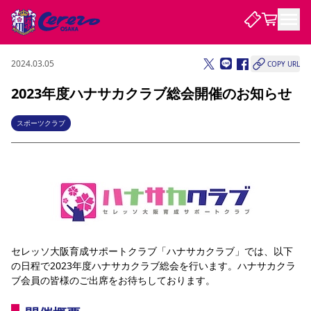
2024.03.05
COPY URL
試合・チーム
2023年度ハナサカクラブ総会開催のお知らせ
観戦する
試合について
スポーツクラブ
試合日程 / 結果
順位表
クラブを知る
チケット
チームについて
チケット情報
販売スケジュール
価格・席種
購入方法
選手・スタッフ
スケジュール
メディア情報
アクセス
レディース
シーズンシート
法人シーズンシート
福祉サービス
団体チケット
アカデミー
ハナサカプレーヤー
歴代所属選手
ファンクラブ
特定興行入場券
セレッソ大阪について
譲渡サービス
リセールサービス
クラブ紹介
観戦ガイド
沿革
シーズン記録
求人情報
セレッソ大阪育成サポートクラブ「ハナサカクラブ」では、以下
ニュース
ファンクラブ
初めて観戦ガイド
サポートする
キッズ向けサービス
グルメ
マッチデープログラム
の日程で2023年度ハナサカクラブ総会を行います。ハナサカクラ
観戦マナー&ルール
ビジターサポーター観戦ガイド
公式アプリ
ブ会員の皆様のご出席をお待ちしております。
SAKURA SOCIO
招待券引換方法
まいセレチケット
会員規定
パートナー企業募集中
セレッソ大阪VISAカード
サポートスタッフ
婚姻届・出生届・命名書
セレッソアイデアちょうだいな
スタジアム
応援商店街
レディース
ニュース
Lise（ライセンスビジネス）