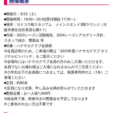
開催概要
YANMAR HANASAKA STADIUM
すべて
チーム
グッズ
チケット
イベント
ファンクラブ
サステナビリティ
ホームタウン
パートナー
スポーツクラブ
メディア
30周年
DAZNで観戦
■開催日：3/23（土）
アカデミー
サステナビリティポリシー
SDGsのゴール
インパクトレポート
■開催時間：18:00～20:30(受付開始 17:30～)
活動レポート
SPORT POSITIVE LEAGUES
取り組み実績
DAZNで観戦
■場所：ヨドコウ桜スタジアム　メインスタンド3階ラウンジ（大
阪市東住吉区長居公園1-1）
スポーツクラブ
アウェイツアー
■内容：2023シーズン活動報告、2024シーズンアカデミー方針、
スポーツクラブ
スタッフ紹介、懇親会 等
アウェイツアー
■対象：ハナサカクラブ会員様
関連団体/施設
よくある質問
※会員証明のため、ご来場の際は「2023年度ハナサカクラブ オリ
ジナルピンバッチ」をご提示ください
長居公園
セレッソフットサルパーク
セレッソフットサルパーク長居
よくある質問
※会場内にはハナサカクラブ会員の方のみご入場いただけます。
セレッソスポーツパーク舞洲
YANMAR HANASAKA STADIUM
セレッソ大阪アカデミー
子供のサッカースクール
会員でないお連れ様はご入場になれませんのでご注意ください
大人のサッカースクール
その他スポーツクラブ
※小学生以下の会員様につきましては、保護者同伴の上（1名）ご
来場ください
■定員：約80名
※定員になり次第、申し込みを締め切らせていただきます
■懇親会費：お一人様1,000円
※総会終了後、軽食付きの懇親会を予定しております
※ご参加されない方は不要です