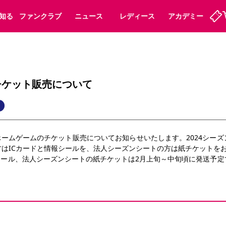
知る
ファンクラブ
ニュース
レディース
アカデミー
ーズンシート
ホームタウン
先行入場
まいセレチケット
法人シーズンシート
パートナー
スポーツクラブ
会員規定
福祉サービス
メディア
ビス
チケット販売について
タッフ
ディース
セレッソアイデアちょうだいな
アカデミー
ハナサカプレーヤー
応援商店街
プログラム
観戦マナー&ルール
ト
ート
活動レポート
SPORT POSITIVE LEAGUES
ホームゲームのチケット販売についてお知らせいたします。2024シー
アウェイツアー
よくある質問
はICカードと情報シールを、法人シーズンシートの方は紙チケットを
シール、法人シーズンシートの紙チケットは2月上旬～中旬頃に発送予定
ーク長居
セレッソスポーツパーク舞洲
子供のサッカースクール
大人のサッカースクール