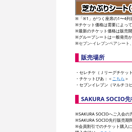
※「※1」がつく座席の1〜4列
※チケット価格は需要によっ
※最新のチケット価格は販売
※グループシートは一般発売
※
セブン-イレブンペアシート
販売場所
・セレチケ（Ｊリーグチケッ
・チケットぴあ：＜
こちら
＞
・セブンイレブン（マルチコ
SAKURA SOCI
※SAKURA SOCIOへご
※SAKURA SOCIO先行
※会員割引でのチケット購入に