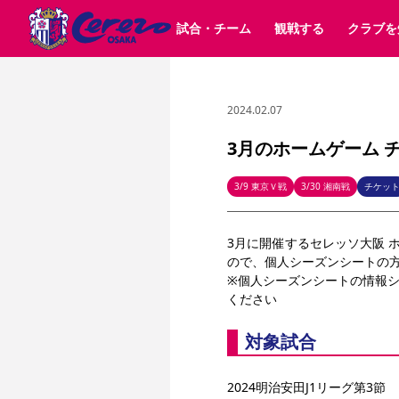
試合・チーム
観戦する
クラブを
2024.02.07
試合日程 / 結果
チケット情報
クラブ紹介
SAKURA SOCIO
すべて
チーム
沿革
販売スケジュール
順位表
グッズ
SAKURA POINT Program
シーズン記録
チケット
求人情報
価格・席種
イベント
招待券引換方法
ファンクラブ
購入方法
シ
団体チケット
婚姻届・出生届・命名書
30周年
特定興行入場券
譲渡サービス
リセールサー
3月のホームゲーム 
選手・スタッフ
パートナー企業募集中
スケジュール
セレッソ大阪VISAカード
メディア情報
アクセス
サポートス
レ
歴代所属選手
初めて観戦ガイド
Lise（ライセンスビジネス）
キッズ向けサービス
グルメ
マッチデー
3/9 東京Ｖ戦
3/30 湘南戦
チケッ
ビジターサポーター観戦ガイド
公式アプリ
サステナビリティポリシー
SDGsのゴール
インパクトレポ
3月に開催するセレッソ大阪 
YANMAR HANASAKA STADIUM
取り組み実績
DAZNで観戦
ので、個人シーズンシートの方
※個人シーズンシートの情報
ください
スポーツクラブ
対象試合
長居公園
セレッソフットサルパーク
セレッソフットサルパ
YANMAR HANASAKA STADIUM
セレッソ大阪アカデミー
その他スポーツクラブ
2024明治安田J1リーグ第3節