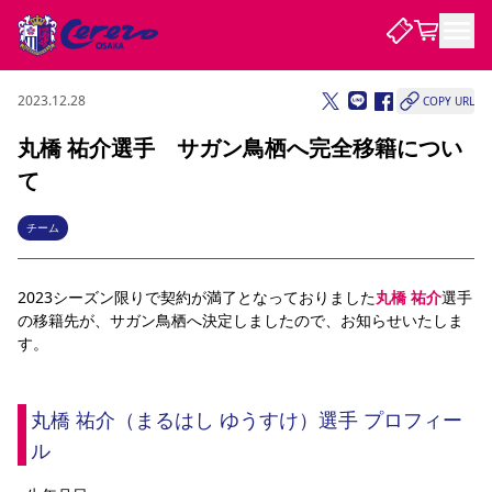
2023.12.28
COPY URL
試合・チーム
丸橋 祐介選手 サガン鳥栖へ完全移籍につい
て
観戦する
試合について
試合日程 / 結果
順位表
チーム
クラブを知る
チケット
チームについて
2023シーズン限りで契約が満了となっておりました
丸橋 祐介
選手
チケット情報
販売スケジュール
価格・席種
購入方法
選手・スタッフ
スケジュール
メディア情報
アクセス
レディース
シーズンシート
法人シーズンシート
福祉サービス
団体チケット
の移籍先が、サガン鳥栖へ決定しましたので、お知らせいたしま
アカデミー
ハナサカプレーヤー
歴代所属選手
ファンクラブ
特定興行入場券
セレッソ大阪について
譲渡サービス
リセールサービス
す。
クラブ紹介
観戦ガイド
沿革
シーズン記録
求人情報
ニュース
ファンクラブ
初めて観戦ガイド
サポートする
キッズ向けサービス
グルメ
マッチデープログラム
丸橋 祐介（まるはし ゆうすけ）選手 プロフィー
観戦マナー&ルール
ビジターサポーター観戦ガイド
公式アプリ
ル
SAKURA SOCIO
SAKURA POINT Program
招待券引換方法
先行入場
パートナー企業募集中
セレッソ大阪VISAカード
サポートスタッフ
まいセレチケット
会員規定
婚姻届・出生届・命名書
セレッソアイデアちょうだいな
スタジアム
応援商店街
レディース
ニュース
Lise（ライセンスビジネス）