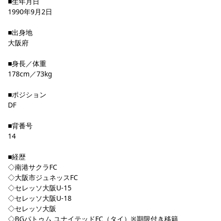
■生年月日
YANMAR HANASAKA STADIUM
1990年9月2日
すべて
チーム
グッズ
チケット
イベント
ファンクラブ
サステナビリティ
ホームタウン
パートナー
スポーツクラブ
メディア
30周年
DAZNで観戦
アカデミー
■出身地
サステナビリティポリシー
SDGsのゴール
インパクトレポート
活動レポート
SPORT POSITIVE LEAGUES
取り組み実績
大阪府
DAZNで観戦
スポーツクラブ
アウェイツアー
■身長／体重
178cm／73kg
スポーツクラブ
アウェイツアー
■ポジション
関連団体/施設
よくある質問
DF
長居公園
セレッソフットサルパーク
セレッソフットサルパーク長居
よくある質問
セレッソスポーツパーク舞洲
YANMAR HANASAKA STADIUM
■背番号
セレッソ大阪アカデミー
子供のサッカースクール
14
大人のサッカースクール
その他スポーツクラブ
■経歴
◇南港サクラFC
◇大阪市ジュネッスFC
◇セレッソ大阪U-15
◇セレッソ大阪U-18
◇セレッソ大阪
◇BGパトゥム ユナイテッドFC（タイ）※期限付き移籍