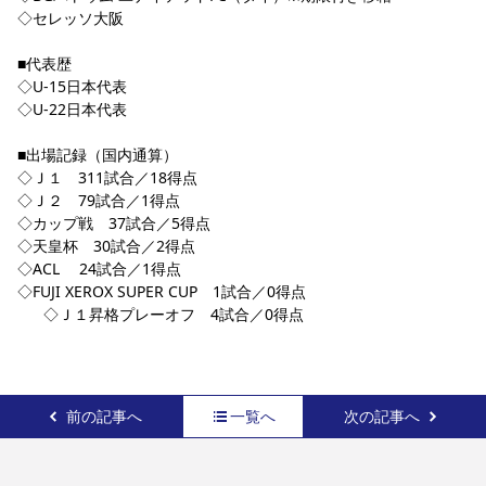
◇セレッソ大阪
■代表歴
◇U-15日本代表
◇U-22日本代表
■出場記録（国内通算）
◇Ｊ１　311試合／18得点
◇Ｊ２　79試合／1得点
◇カップ戦　37試合／5得点
◇天皇杯　30試合／2得点
◇ACL 　24試合／1得点
◇FUJI XEROX SUPER CUP　1試合／0得点
◇Ｊ１昇格プレーオフ　4試合／0得点
前の記事へ
一覧へ
次の記事へ