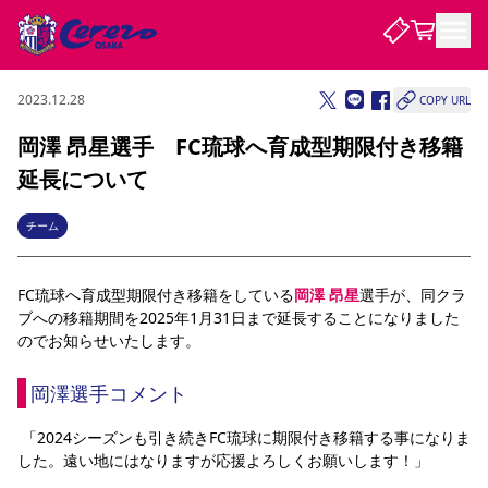
2023.12.28
COPY URL
試合・チーム
岡澤 昂星選手 FC琉球へ育成型期限付き移籍
延長について
観戦する
試合について
試合日程 / 結果
順位表
チーム
クラブを知る
チケット
チームについて
FC琉球へ育成型期限付き移籍をしている
岡澤 昂星
選手が、同クラ
チケット情報
販売スケジュール
価格・席種
購入方法
選手・スタッフ
スケジュール
メディア情報
アクセス
レディース
シーズンシート
法人シーズンシート
福祉サービス
団体チケット
ブへの移籍期間を2025年1月31日まで延長することになりました
アカデミー
ハナサカプレーヤー
歴代所属選手
ファンクラブ
特定興行入場券
セレッソ大阪について
譲渡サービス
リセールサービス
のでお知らせいたします。
クラブ紹介
観戦ガイド
沿革
シーズン記録
求人情報
岡澤選手コメント
ニュース
ファンクラブ
初めて観戦ガイド
サポートする
キッズ向けサービス
グルメ
マッチデープログラム
観戦マナー&ルール
ビジターサポーター観戦ガイド
公式アプリ
 「2024シーズンも引き続きFC琉球に期限付き移籍する事になりま
SAKURA SOCIO
招待券引換方法
まいセレチケット
会員規定
パートナー企業募集中
セレッソ大阪VISAカード
サポートスタッフ
した。遠い地にはなりますが応援よろしくお願いします！」
婚姻届・出生届・命名書
セレッソアイデアちょうだいな
スタジアム
応援商店街
レディース
ニュース
Lise（ライセンスビジネス）