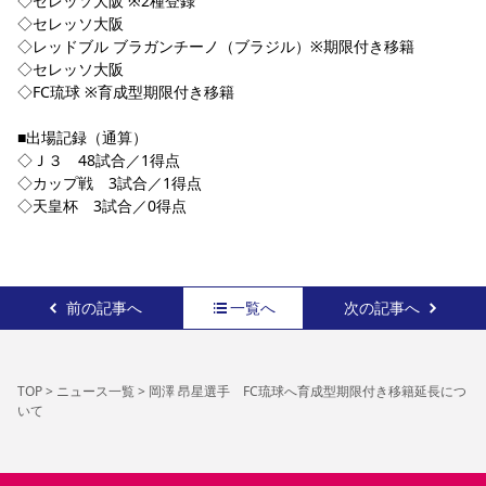
◇セレッソ大阪 ※2種登録
◇セレッソ大阪
◇レッドブル ブラガンチーノ（ブラジル）※期限付き移籍
◇セレッソ大阪
◇FC琉球 ※育成型期限付き移籍
■出場記録（通算）
◇Ｊ３　48試合／1得点
◇カップ戦　3試合／1得点
◇天皇杯　3試合／0得点
前の記事へ
一覧へ
次の記事へ
TOP
>
ニュース一覧
>
岡澤 昂星選手 FC琉球へ育成型期限付き移籍延長につ
いて