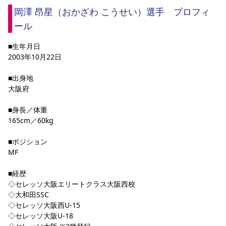
YANMAR HANASAKA STADIUM
岡澤 昂星（おかざわ こうせい）選手　プロフィ
すべて
チーム
グッズ
チケット
イベント
ファンクラブ
サステナビリティ
ホームタウン
パートナー
スポーツクラブ
メディア
30周年
ール
DAZNで観戦
アカデミー
サステナビリティポリシー
SDGsのゴール
インパクトレポート
活動レポート
SPORT POSITIVE LEAGUES
取り組み実績
DAZNで観戦
■生年月日
2003年10月22日 
スポーツクラブ
アウェイツアー
■出身地
スポーツクラブ
アウェイツアー
大阪府
関連団体/施設
よくある質問
■身長／体重
長居公園
セレッソフットサルパーク
セレッソフットサルパーク長居
よくある質問
165cm／60kg
セレッソスポーツパーク舞洲
YANMAR HANASAKA STADIUM
セレッソ大阪アカデミー
子供のサッカースクール
大人のサッカースクール
その他スポーツクラブ
■ポジション
MF
■経歴
◇セレッソ大阪エリートクラス大阪西校
◇大和田SSC
◇セレッソ大阪西U-15
◇セレッソ大阪U-18