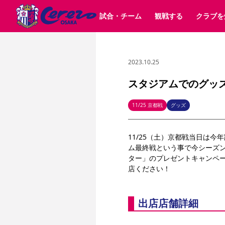
試合・チーム
観戦する
クラブを
2023.10.25
試合日程 / 結果
チケット情報
クラブ紹介
SAKURA SOCIO
すべて
チーム
沿革
販売スケジュール
順位表
グッズ
招待券引換方法
シーズン記録
チケット
求人情報
価格・席種
まいセレチケット
イベント
ファンクラブ
購入方法
会員規
シ
団体チケット
30周年
特定興行入場券
譲渡サービス
リセールサー
スタジアムでのグッ
選手・スタッフ
パートナー企業募集中
スケジュール
セレッソ大阪VISAカード
メディア情報
アクセス
サポートス
レ
歴代所属選手
初めて観戦ガイド
Lise（ライセンスビジネス）
キッズ向けサービス
グルメ
マッチデー
11/25 京都戦
グッズ
ビジターサポーター観戦ガイド
公式アプリ
サステナビリティポリシー
SDGsのゴール
インパクトレポ
11/25（土）京都戦当日は
YANMAR HANASAKA STADIUM
取り組み実績
DAZNで観戦
ム最終戦という事で今シーズン
ター」のプレゼントキャンペ
店ください！
スポーツクラブ
長居公園
セレッソフットサルパーク
セレッソフットサルパ
出店店舗詳細
YANMAR HANASAKA STADIUM
セレッソ大阪アカデミー
その他スポーツクラブ