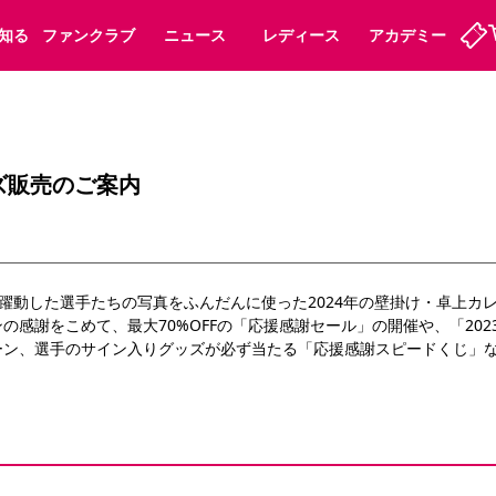
知る
ファンクラブ
ニュース
レディース
アカデミー
定
ーズンシート
ホームタウン
婚姻届・出生届・命名書
法人シーズンシート
パートナー
スポーツクラブ
福祉サービス
メディア
ビス
ズ販売のご案内
タッフ
ディース
セレッソアイデアちょうだいな
アカデミー
ハナサカプレーヤー
応援商店街
プログラム
観戦マナー&ルール
ート
活動レポート
SPORT POSITIVE LEAGUES
今年躍動した選手たちの写真をふんだんに使った2024年の壁掛け・卓上
アウェイツアー
よくある質問
の感謝をこめて、最大70%OFFの「応援感謝セール」の開催や、「20
ーン、選手のサイン入りグッズが必ず当たる「応援感謝スピードくじ」
ーク長居
セレッソスポーツパーク舞洲
子供のサッカースクール
大人のサッカースクール