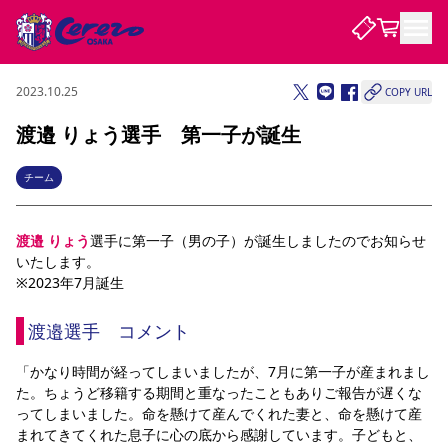
2023.10.25
COPY URL
試合・チーム
渡邉 りょう選手 第一子が誕生
観戦する
試合について
チーム
試合日程 / 結果
順位表
クラブを知る
チケット
渡邉 りょう
チームについて
選手に第一子（男の子）が誕生しましたのでお知らせ
いたします。
チケット情報
販売スケジュール
価格・席種
購入方法
選手・スタッフ
スケジュール
メディア情報
アクセス
レディース
※2023年7月誕生
シーズンシート
法人シーズンシート
福祉サービス
団体チケット
アカデミー
ハナサカプレーヤー
歴代所属選手
ファンクラブ
特定興行入場券
セレッソ大阪について
譲渡サービス
リセールサービス
渡邉選手　コメント
クラブ紹介
観戦ガイド
沿革
シーズン記録
求人情報
ニュース
「かなり時間が経ってしまいましたが、7月に第一子が産まれまし
ファンクラブ
初めて観戦ガイド
サポートする
キッズ向けサービス
グルメ
マッチデープログラム
た。ちょうど移籍する期間と重なったこともありご報告が遅くな
観戦マナー&ルール
ビジターサポーター観戦ガイド
公式アプリ
SAKURA SOCIO
SAKURA POINT Program
招待券引換方法
先行入場
パートナー企業募集中
セレッソ大阪VISAカード
サポートスタッフ
ってしまいました。命を懸けて産んでくれた妻と、命を懸けて産
まいセレチケット
会員規定
婚姻届・出生届・命名書
セレッソアイデアちょうだいな
スタジアム
応援商店街
まれてきてくれた息子に心の底から感謝しています。子どもと、
レディース
ニュース
Lise（ライセンスビジネス）