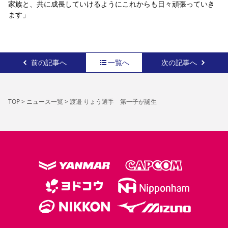
家族と、共に成長していけるようにこれからも日々頑張っていき
YANMAR HANASAKA STADIUM
ます」
すべて
チーム
グッズ
チケット
イベント
ファンクラブ
サステナビリティ
ホームタウン
パートナー
スポーツクラブ
メディア
30周年
DAZNで観戦
アカデミー
サステナビリティポリシー
SDGsのゴール
インパクトレポート
活動レポート
SPORT POSITIVE LEAGUES
取り組み実績
DAZNで観戦
スポーツクラブ
前の記事へ
一覧へ
次の記事へ
アウェイツアー
スポーツクラブ
アウェイツアー
関連団体/施設
よくある質問
TOP
>
ニュース一覧
>
渡邉 りょう選手 第一子が誕生
長居公園
セレッソフットサルパーク
セレッソフットサルパーク長居
よくある質問
セレッソスポーツパーク舞洲
YANMAR HANASAKA STADIUM
セレッソ大阪アカデミー
子供のサッカースクール
大人のサッカースクール
その他スポーツクラブ