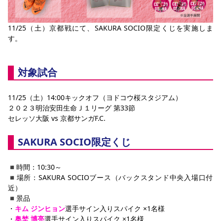
YANMAR HANASAKA STADIUM
すべて
チーム
グッズ
チケット
イベント
ファンクラブ
サステナビリティ
ホームタウン
パートナー
スポーツクラブ
メディア
30周年
DAZNで観戦
11/25（土）京都戦にて、SAKURA SOCIO限定くじを実施しま
アカデミー
サステナビリティポリシー
SDGsのゴール
インパクトレポート
す。
活動レポート
SPORT POSITIVE LEAGUES
取り組み実績
DAZNで観戦
スポーツクラブ
アウェイツアー
対象試合
スポーツクラブ
アウェイツアー
関連団体/施設
よくある質問
11/25（土）14:00キックオフ（ヨドコウ桜スタジアム）
２０２３明治安田生命Ｊ１リーグ 第33節
長居公園
セレッソフットサルパーク
セレッソフットサルパーク長居
よくある質問
セレッソ大阪 vs 京都サンガF.C.
セレッソスポーツパーク舞洲
YANMAR HANASAKA STADIUM
セレッソ大阪アカデミー
子供のサッカースクール
大人のサッカースクール
その他スポーツクラブ
SAKURA SOCIO限定くじ
◾️時間：10:30～
◾️場所：SAKURA SOCIOブース（バックスタンド中央入場口付
近）
◾️景品
・
キム ジンヒョン
選手サイン入りスパイク ×1名様
・
奥埜 博亮
選手サイン入りスパイク ×1名様