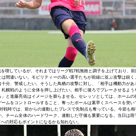
戦を喫しているが、それまではリーグ戦7戦無敗と調子を上げており、前
とは間違いない。モビリティーの高い選手たちが前線に並ぶ攻撃は鋭く
は十分、警戒したい。そうした鳥栖の攻撃に対し、「相手は機動力があ
、札幌戦のように全体を押し上げたい。相手に後ろでプレーさせるよう
る」と進藤亮佑はイメージを膨らませる。セレッソとしては、ホームの
ゲームをコントロールすること、奪ったボールは素早くスペースを突い
の対戦時では、前からの連動したプレスで先制点も奪っている。今節も相
か。チーム全体のハードワーク、連動した守備も重要になる。当日は雨
ドへの対応もポイントになるかも知れない。