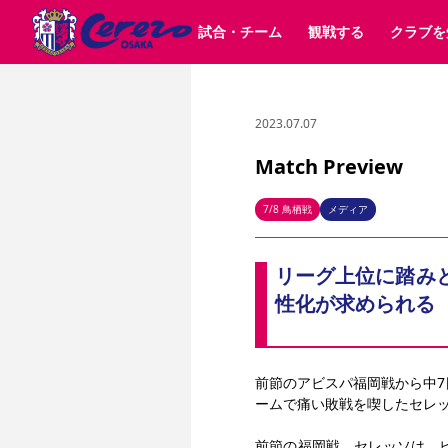
試合・チーム
観戦する
クラブを
2023.07.07
試合日程 / 結果
チケット情報
クラブ紹介
SAKURA SOCIO
すべて
チーム
沿革
販売スケジュール
順位表
グッズ
招待券引換方法
シーズン記録
チケット
求人情報
価格・席種
まいセレチケット
イベント
ファンクラブ
購入方法
会員規
シ
団体チケット
30周年
特定興行入場券
譲渡サービス
リセールサー
Match Preview
選手・スタッフ
パートナー企業募集中
スケジュール
セレッソ大阪VISAカード
メディア情報
アクセス
サポートス
レ
歴代所属選手
初めて観戦ガイド
Lise（ライセンスビジネス）
キッズ向けサービス
グルメ
マッチデー
7/8 鳥栖戦
メディア
ビジターサポーター観戦ガイド
公式アプリ
サステナビリティポリシー
SDGsのゴール
インパクトレポ
リーグ上位に踏み
YANMAR HANASAKA STADIUM
取り組み実績
DAZNで観戦
性化が求められる
スポーツクラブ
前節のアビスパ福岡戦から中7
長居公園
セレッソフットサルパーク
セレッソフットサルパ
ームで痛い敗戦を喫したセレ
YANMAR HANASAKA STADIUM
セレッソ大阪アカデミー
その他スポーツクラブ
前節の福岡戦、セレッソは、