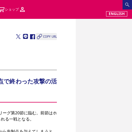
ショップ
ENGLISH
COPY URL
点で終わった攻撃の活
リーグ第20節に臨む。前節はホ
られる一戦となる。
から先制点を与えてしまうと、