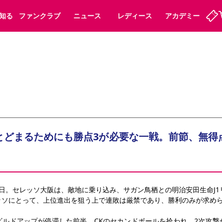
知る
ファンクラブ
ニュース
レディース
アカデミー
定
ーズンシート
ホームタウン
婚姻届・出生届・命名書
法人シーズンシート
パートナー
スポーツクラブ
福祉サービス
メディア
ビス
タッフ
ディース
セレッソアイデアちょうだいな
アカデミー
ハナサカプレーヤー
応援商店街
プログラム
観戦マナー&ルール
ート
活動レポート
SPORT POSITIVE LEAGUES
とどまるためにも勝点3が必要な一戦。前節、無得
アウェイツアー
よくある質問
日。セレッソ大阪は、敵地に乗り込み、サガン鳥栖との明治安田生命J1
ーク長居
セレッソスポーツパーク舞洲
ッソにとって、上位進出を狙う上で連敗は厳禁であり、勝利のみが求め
子供のサッカースクール
大人のサッカースクール
ビルドアップが停滞した前半、CKのセカンドボールを拾われ、2次攻撃