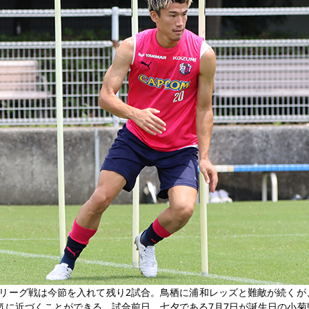
、リーグ戦は今節を入れて残り2試合。鳥栖に浦和レッズと難敵が続くが
一気に近づくことができる。試合前日、七夕である7月7日が誕生日の小