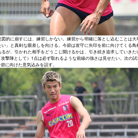
意図的に崩すには、練習しかない。練習から明確に落とし込むことは大
たい」と真剣な眼差しを向ける。今節は攻守に矢印を前に向けてくる鳥
あるが、引かれた相手をどうこじ開けるかは、引き続き追求していきた
（攻撃陣として）1点は必ず取れるような前線の強さは見せたい。次の試
今節に向けた意気込みを話す。