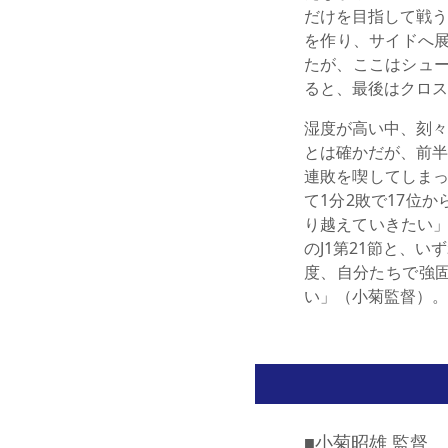
だけを目指して戦う
を作り、サイドへ展
たが、ここはシュー
ると、最後はクロス
湿度が高い中、刻々
とは確かだが、前半
連敗を喫してしまっ
て1分2敗で17位
り越えていきたい」
のJ1第21節と、
度、自分たちで強
い」（小菊監督）。
■小菊昭雄 監督