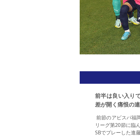
前半は良い入り
差が開く痛恨の連
前節のアビスパ福岡
リーグ第20節に臨
SBでプレーした進