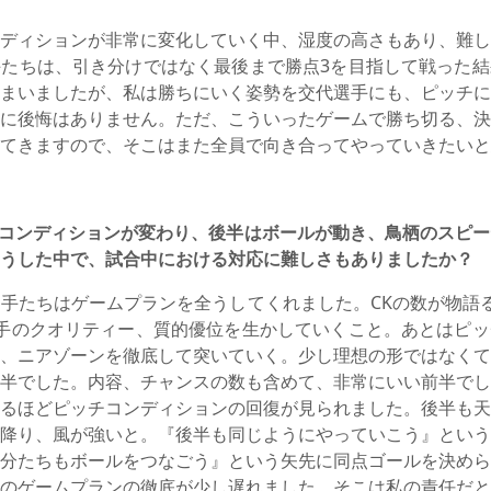
ディションが非常に変化していく中、湿度の高さもあり、難し
たちは、引き分けではなく最後まで勝点3を目指して戦った結
まいましたが、私は勝ちにいく姿勢を交代選手にも、ピッチに
に後悔はありません。ただ、こういったゲームで勝ち切る、決
てきますので、そこはまた全員で向き合ってやっていきたいと
コンディションが変わり、後半はボールが動き、鳥栖のスピー
うした中で、試合中における対応に難しさもありましたか？
手たちはゲームプランを全うしてくれました。CKの数が物語
手のクオリティー、質的優位を生かしていくこと。あとはピッ
、ニアゾーンを徹底して突いていく。少し理想の形ではなくて
半でした。内容、チャンスの数も含めて、非常にいい前半でし
るほどピッチコンディションの回復が見られました。後半も天
降り、風が強いと。『後半も同じようにやっていこう』という
分たちもボールをつなごう』という矢先に同点ゴールを決めら
のゲームプランの徹底が少し遅れました。そこは私の責任だと