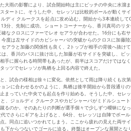
た大雨の影響により、試合開始時は主にピッチの中央に水溜ま
スタートに。そうした中、セレッソは比較的ボールが動くサイ
ルディ クルークスを起点に攻め込む。開始から3本連続して
13分、先制に成功。ショートコーナーから、香川真司のリタ
正確なクロスにファーでレオ セアラが合わせた。16分にも右
、今度は左サイドのカピシャーバの突破からのクロスに加藤陸
 セアラと加藤の関係性も良く、2トップが相手の背後へ抜け
には、香川のパスに抜け出した加藤が右サイドを突破し、ビッ
相手に握られる時間帯もあったが、前半はスコアだけではなく
タッツでセレッソが鳥栖を上回る内容で終えた。
と、試合の様相は徐々に変化。依然として雨は降り続くも次第
ションに合わせるかのように、鳥栖は後半開始から普段通りの
止まっていた中央でも起点を作り始める。そうした中、セレッ
と、ジョルディ クルークスやカピシャーバがミドルシュート
蹴るのか。そのあたりの判断が選手個々で少しずつ曖昧になっ
代でさらにギアを上げると、64分、セレッソは自陣でボール
点。同点に追いつかれてしまう。ここから疲れの見えた両サイ
も下からつないでゴールに迫る。終盤はオープンな展開となり