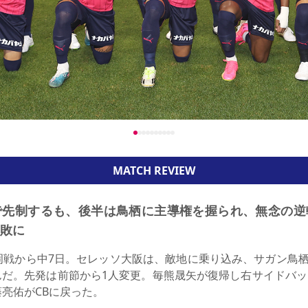
MATCH REVIEW
で先制するも、後半は鳥栖に主導権を握られ、無念の逆
敗に
戦から中7日。セレッソ大阪は、敵地に乗り込み、サガン鳥栖
んだ。先発は前節から1人変更。毎熊晟矢が復帰し右サイドバ
藤亮佑がCBに戻った。