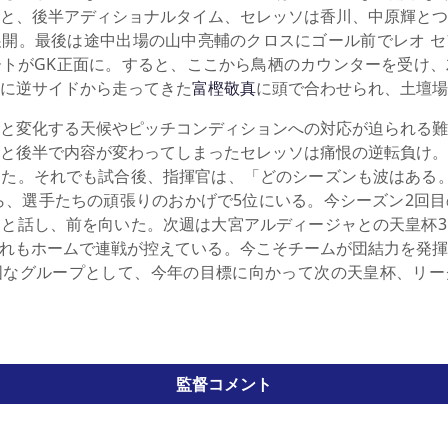
と、後半アディショナルタイム、セレッソは香川、中原輝とつ
開。最後は途中出場の山中亮輔のクロスにゴール前でレオ セ
トがGK正面に。すると、ここから鳥栖のカウンターを受け、
に逆サイドから走ってきた
富樫敬真
に頭で合わせられ、土壇場
と変化する天候やピッチコンディションへの対応が迫られる難
と後半で内容が変わってしまったセレッソは痛恨の逆転負け。
た。それでも試合後、指揮官は、「どのシーズンも波はある。
から、選手たちの頑張りのおかげで5位にいる。今シーズン2回
と話し、前を向いた。次週は大宮アルディージャとの天皇杯3
いずれもホームで連戦が控えている。今こそチームが団結力を発
固なグループとして、今年の目標に向かって次の天皇杯、リー
監督コメント