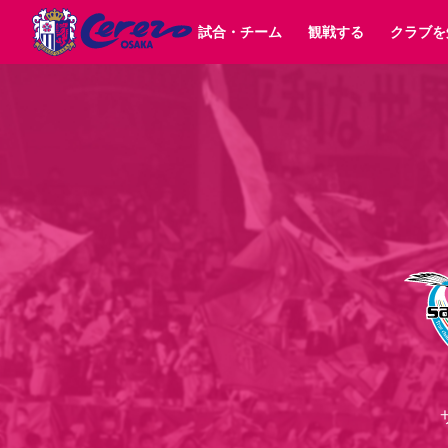
試合・チーム
観戦する
クラブを
試合日程 / 結果
チケット情報
クラブ紹介
SAKURA SOCIO
すべて
チーム
沿革
販売スケジュール
順位表
グッズ
SAKURA POINT Program
シーズン記録
チケット
求人情報
価格・席種
イベント
招待券引換方法
ファンクラブ
購入方法
シ
団体チケット
婚姻届・出生届・命名書
30周年
特定興行入場券
譲渡サービス
リセールサー
選手・スタッフ
パートナー企業募集中
スケジュール
セレッソ大阪VISAカード
メディア情報
アクセス
サポートス
レ
歴代所属選手
初めて観戦ガイド
Lise（ライセンスビジネス）
キッズ向けサービス
グルメ
マッチデー
ビジターサポーター観戦ガイド
公式アプリ
サステナビリティポリシー
SDGsのゴール
インパクトレポ
YANMAR HANASAKA STADIUM
取り組み実績
DAZNで観戦
スポーツクラブ
長居公園
セレッソフットサルパーク
セレッソフットサルパ
YANMAR HANASAKA STADIUM
セレッソ大阪アカデミー
その他スポーツクラブ