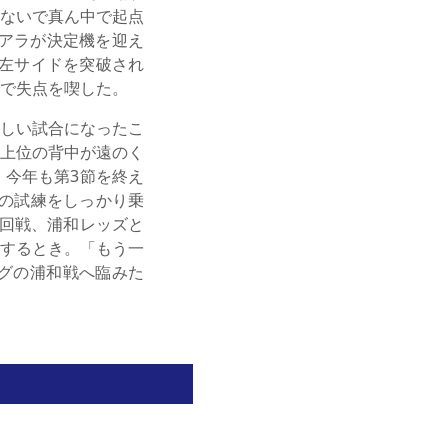
ないで真ん中で起点
アラが決定機を迎え
左サイドを突破され
で失点を喫した。
しい試合になったこ
上位の背中が遠のく
今年も第3節を終え
目の試練をしっかり乗
回戦、浦和レッズと
揮するとき。「もう一
グの浦和戦へ臨みた