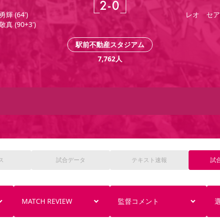
2
-
0
勇輝
(
64'
)
レオ セア
敬真
(
90+3'
)
駅前不動産スタジアム
7,762
人
ス
試合
データ
テキスト
速報
試
MATCH REVIEW
監督コメント