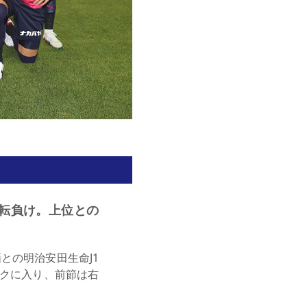
転負け。上位との
との明治安田生命J1
ックに入り、前節は右