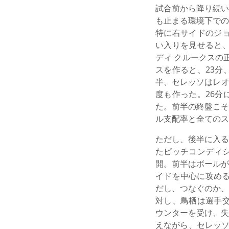
試合前から降り続い
も止まる環境下での
特に右サイドのジョ
い入りを見せると、
ディ クルークスの
スを作ると、23分
半、セレッソはレオ
度も作った。26分
た。前半の終盤こそ
ル支配率と全てのス
ただし、後半に入る
たピッチコンディ
開。前半はボールが
イドを中心に攻める
だし、つなぐのか、
対し、鳥栖は選手交
ウンターを受け、失
えながら、セレッソ