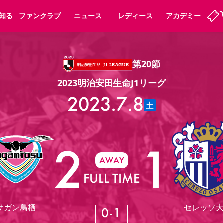
知る
ファンクラブ
ニュース
レディース
アカデミー
第20節
ーズンシート
ホームタウン
先行入場
まいセレチケット
法人シーズンシート
パートナー
スポーツクラブ
会員規定
福祉サービス
メディア
ビス
2023明治安田生命J1リーグ
タッフ
ディース
セレッソアイデアちょうだいな
アカデミー
ハナサカプレーヤー
応援商店街
2023.7.8
プログラム
観戦マナー&ルール
土
ート
活動レポート
SPORT POSITIVE LEAGUES
アウェイツアー
よくある質問
2
1
AWAY
FULL TIME
ーク長居
セレッソスポーツパーク舞洲
子供のサッカースクール
大人のサッカースクール
サガン鳥栖
セレッソ
0
-
1