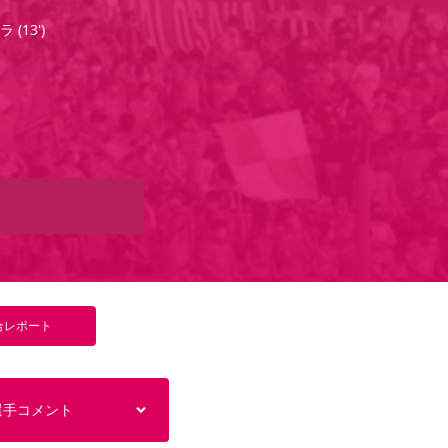
ラ
(
13'
)
合
レポート
選手コメント