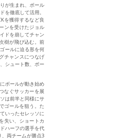
りが生まれ、ボール
ドを徹底して活用。
CKを獲得するなど良
ーンを受けたジョル
サイドを崩してチャン
次樹が飛び込む。前
てゴールに迫る形を何
グチャンスにつなげ
、シュート数、ボー
にボールが動き始め
つなぐサッカーを展
ソは前半と同様にサ
でゴールを狙う。た
ていったセレッソに
を失い、ショートカ
ドハーフの選手を代
、両チームが勝点3