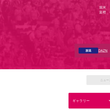
堀米 
富樫 
DAZN
放送
ニュー
ギャラリー