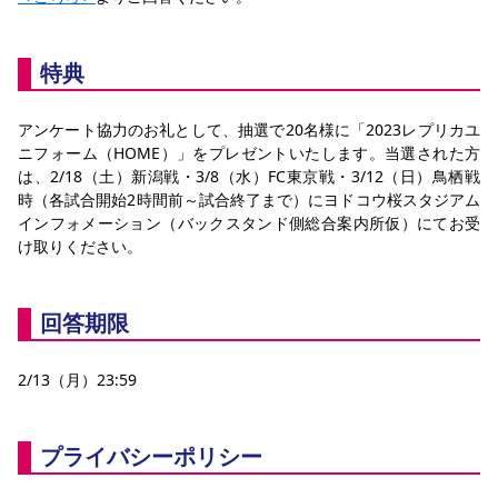
YANMAR HANASAKA STADIUM
すべて
チーム
グッズ
チケット
イベント
ファンクラブ
サステナビリティ
ホームタウン
パートナー
スポーツクラブ
メディア
30周年
DAZNで観戦
アカデミー
特典
サステナビリティポリシー
SDGsのゴール
インパクトレポート
活動レポート
SPORT POSITIVE LEAGUES
取り組み実績
DAZNで観戦
アンケート協力のお礼として、抽選で20名様に「2023レプリカユ
スポーツクラブ
アウェイツアー
ニフォーム（HOME）」をプレゼントいたします。当選された方
スポーツクラブ
は、2/18（土）新潟戦・3/8（水）FC東京戦・3/12（日）鳥栖戦
アウェイツアー
時（各試合開始2時間前～試合終了まで）にヨドコウ桜スタジアム 
関連団体/施設
よくある質問
インフォメーション（バックスタンド側総合案内所仮）にてお受
け取りください。
長居公園
セレッソフットサルパーク
セレッソフットサルパーク長居
よくある質問
セレッソスポーツパーク舞洲
YANMAR HANASAKA STADIUM
セレッソ大阪アカデミー
子供のサッカースクール
大人のサッカースクール
その他スポーツクラブ
回答期限
2/13（月）23:59
プライバシーポリシー