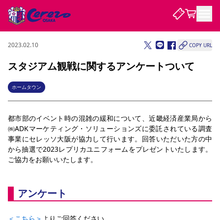
2023.02.10
COPY URL
試合・チーム
スタジアム観戦に関するアンケートついて
観戦する
試合について
ホームタウン
試合日程 / 結果
順位表
クラブを知る
チケット
都市部のイベント時の混雑の緩和について、近畿経済産業局から
チームについて
㈱ADKマーケティング・ソリューションズに委託されている調査
チケット情報
販売スケジュール
価格・席種
購入方法
選手・スタッフ
スケジュール
メディア情報
アクセス
レディース
事業にセレッソ大阪が協力して行います。回答いただいた方の中
シーズンシート
法人シーズンシート
福祉サービス
団体チケット
アカデミー
ハナサカプレーヤー
歴代所属選手
ファンクラブ
から抽選で2023レプリカユニフォームをプレゼントいたします。
特定興行入場券
セレッソ大阪について
譲渡サービス
リセールサービス
ご協力をお願いいたします。
クラブ紹介
観戦ガイド
沿革
シーズン記録
求人情報
ニュース
ファンクラブ
初めて観戦ガイド
サポートする
キッズ向けサービス
グルメ
マッチデープログラム
アンケート
観戦マナー&ルール
ビジターサポーター観戦ガイド
公式アプリ
SAKURA SOCIO
SAKURA POINT Program
招待券引換方法
先行入場
パートナー企業募集中
セレッソ大阪VISAカード
サポートスタッフ
まいセレチケット
会員規定
婚姻届・出生届・命名書
セレッソアイデアちょうだいな
スタジアム
応援商店街
レディース
ニュース
＜こちら＞
Lise（ライセンスビジネス）
よりご回答ください。