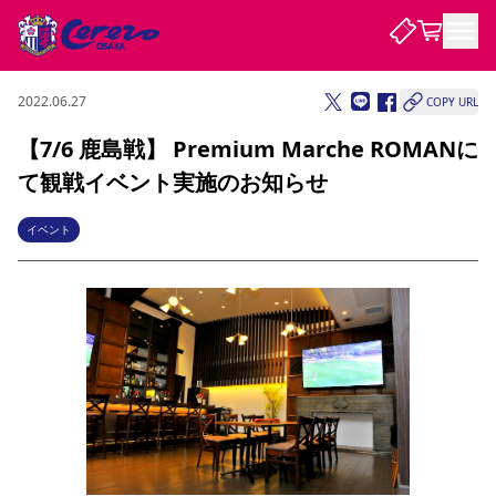
2022.06.27
COPY URL
試合・チーム
【7/6 鹿島戦】 Premium Marche ROMANに
て観戦イベント実施のお知らせ
観戦する
試合について
試合日程 / 結果
順位表
イベント
クラブを知る
チケット
チームについて
チケット情報
販売スケジュール
価格・席種
購入方法
選手・スタッフ
スケジュール
メディア情報
アクセス
レディース
シーズンシート
法人シーズンシート
福祉サービス
団体チケット
アカデミー
ハナサカプレーヤー
歴代所属選手
ファンクラブ
特定興行入場券
セレッソ大阪について
譲渡サービス
リセールサービス
クラブ紹介
観戦ガイド
沿革
シーズン記録
求人情報
ニュース
ファンクラブ
初めて観戦ガイド
サポートする
キッズ向けサービス
グルメ
マッチデープログラム
観戦マナー&ルール
ビジターサポーター観戦ガイド
公式アプリ
SAKURA SOCIO
招待券引換方法
まいセレチケット
会員規定
パートナー企業募集中
セレッソ大阪VISAカード
サポートスタッフ
婚姻届・出生届・命名書
セレッソアイデアちょうだいな
スタジアム
応援商店街
レディース
ニュース
Lise（ライセンスビジネス）