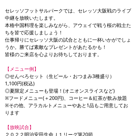
YANMAR HANASAKA STADIUM
すべて
チーム
グッズ
チケット
イベント
ファンクラブ
サステナビリティ
セレッソフットサルパークでは、セレッソ大阪戦のライブ
ホームタウン
パートナー
スポーツクラブ
メディア
30周年
DAZNで観戦
中継を放映いたします。

アカデミー
サステナビリティポリシー
SDGsのゴール
インパクトレポート
本格中国料理を楽しみながら、アウェイで戦う桜の戦士た
活動レポート
SPORT POSITIVE LEAGUES
取り組み実績
DAZNで観戦
ちを皆で応援しましょう！

スポーツクラブ
アウェイツアー
仕事帰りにセレッソ大阪の試合とともに一杯いかがでしょ
うか。勝てば素敵なプレゼントがあたるかも！

スポーツクラブ
アウェイツアー
皆様のご来店を心よりお待ちしております。

関連団体/施設
よくある質問
【メニュー例】
長居公園
セレッソフットサルパーク
セレッソフットサルパーク長居
よくある質問
セレッソスポーツパーク舞洲
YANMAR HANASAKA STADIUM
◎せんべろセット（生ビール・おつまみ3種盛り）　　
セレッソ大阪アカデミー
子供のサッカースクール
1,100円(税込)

大人のサッカースクール
その他スポーツクラブ
◎夏限定メニューも登場！(オニオンスライスなど)

※フードメニュー(＋200円)、コーヒー＆紅茶が飲み放題

※その他、アラカルトメニューやあと1品もご用意してお
ります

【放映試合】
２０２２明治安田生命Ｊ１リーグ第20節
