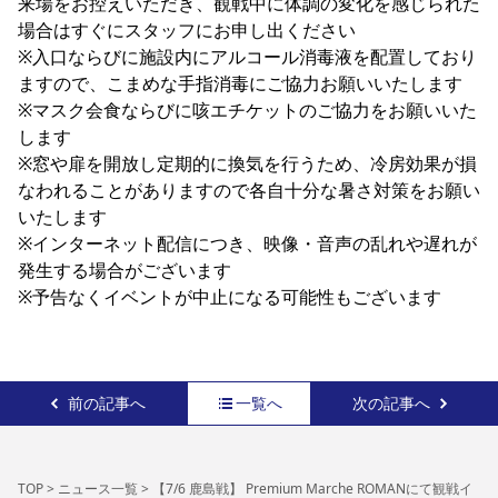
来場をお控えいただき、観戦中に体調の変化を感じられた
場合はすぐにスタッフにお申し出ください

※入口ならびに施設内にアルコール消毒液を配置しており
ますので、こまめな手指消毒にご協力お願いいたします

※マスク会食ならびに咳エチケットのご協力をお願いいた
します

※窓や扉を開放し定期的に換気を行うため、冷房効果が損
なわれることがありますので各自十分な暑さ対策をお願い
いたします

※インターネット配信につき、映像・音声の乱れや遅れが
発生する場合がございます

※予告なくイベントが中止になる可能性もございます
前の記事へ
一覧へ
次の記事へ
TOP
>
ニュース一覧
>
【7/6 鹿島戦】 Premium Marche ROMANにて観戦イ