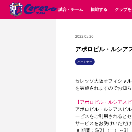
試合・チーム
観戦する
クラブを
2022.05.20
試合日程 / 結果
チケット情報
クラブ紹介
SAKURA SOCIO
すべて
チーム
沿革
販売スケジュール
順位表
グッズ
招待券引換方法
シーズン記録
チケット
求人情報
価格・席種
まいセレチケット
イベント
ファンクラブ
購入方法
会員規
シ
団体チケット
30周年
特定興行入場券
譲渡サービス
リセールサー
アポロビル・ルシア
選手・スタッフ
パートナー企業募集中
スケジュール
セレッソ大阪VISAカード
メディア情報
アクセス
サポートス
レ
歴代所属選手
初めて観戦ガイド
Lise（ライセンスビジネス）
キッズ向けサービス
グルメ
マッチデー
パートナー
ビジターサポーター観戦ガイド
公式アプリ
サステナビリティポリシー
SDGsのゴール
インパクトレポ
セレッソ大阪オフィシャル
YANMAR HANASAKA STADIUM
取り組み実績
DAZNで観戦
を実施されますのでお知ら
スポーツクラブ
【アポロビル・ルシアスビ
アポロビル・ルシアスビル
長居公園
セレッソフットサルパーク
ービスをご利用されるとセ
セレッソフットサルパ
YANMAR HANASAKA STADIUM
セレッソ大阪アカデミー
サービスをお受けいただけ
その他スポーツクラブ
◾︎期間：5/21（土）～31