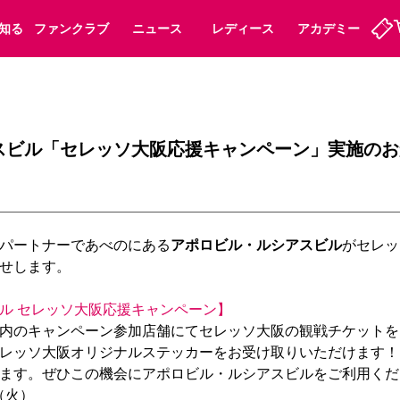
知る
ファンクラブ
ニュース
レディース
アカデミー
定
ーズンシート
ホームタウン
婚姻届・出生届・命名書
法人シーズンシート
パートナー
スポーツクラブ
福祉サービス
メディア
ビス
スビル「セレッソ大阪応援キャンペーン」実施のお
タッフ
ディース
セレッソアイデアちょうだいな
アカデミー
ハナサカプレーヤー
応援商店街
プログラム
観戦マナー&ルール
ート
活動レポート
SPORT POSITIVE LEAGUES
パートナーであべのにある
アポロビル・ルシアスビル
がセレッ
アウェイツアー
よくある質問
せします。

ル セレッソ大阪応援キャンペーン】
内のキャンペーン参加店舗にてセレッソ大阪の観戦チケットを
レッソ大阪オリジナルステッカーをお受け取りいただけます！
ーク長居
セレッソスポーツパーク舞洲
子供のサッカースクール
大人のサッカースクール
ます。ぜひこの機会にアポロビル・ルシアスビルをご利用くだ
（火）
