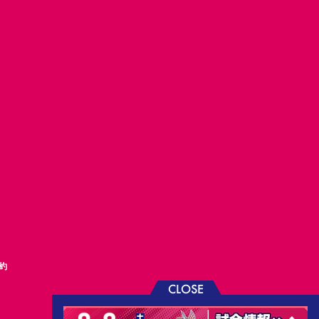
約
CLOSE