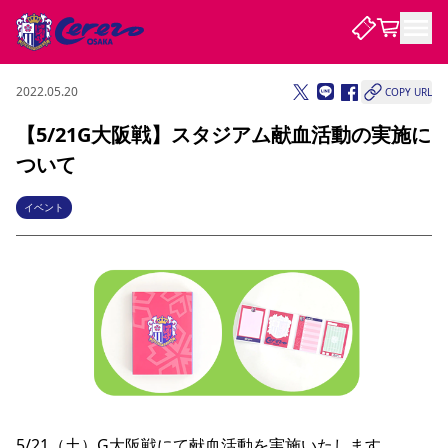
2022.05.20
COPY URL
試合・チーム
【5/21G大阪戦】スタジアム献血活動の実施に
ついて
観戦する
試合について
試合日程 / 結果
順位表
イベント
クラブを知る
チケット
チームについて
チケット情報
販売スケジュール
価格・席種
購入方法
選手・スタッフ
スケジュール
メディア情報
アクセス
レディース
シーズンシート
法人シーズンシート
福祉サービス
団体チケット
アカデミー
ハナサカプレーヤー
歴代所属選手
ファンクラブ
特定興行入場券
セレッソ大阪について
譲渡サービス
リセールサービス
クラブ紹介
観戦ガイド
沿革
シーズン記録
求人情報
ニュース
ファンクラブ
初めて観戦ガイド
サポートする
キッズ向けサービス
グルメ
マッチデープログラム
観戦マナー&ルール
ビジターサポーター観戦ガイド
公式アプリ
SAKURA SOCIO
SAKURA POINT Program
招待券引換方法
先行入場
パートナー企業募集中
セレッソ大阪VISAカード
サポートスタッフ
まいセレチケット
会員規定
婚姻届・出生届・命名書
セレッソアイデアちょうだいな
スタジアム
応援商店街
レディース
ニュース
5/21（土）G大阪戦にて献血活動を実施いたします。

Lise（ライセンスビジネス）