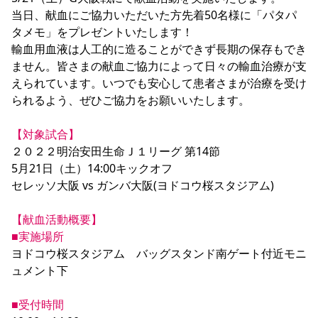
YANMAR HANASAKA STADIUM
当日、献血にご協力いただいた方先着50名様に「パタパ
すべて
チーム
グッズ
チケット
イベント
ファンクラブ
サステナビリティ
タメモ」をプレゼントいたします！

ホームタウン
パートナー
スポーツクラブ
メディア
30周年
DAZNで観戦
アカデミー
輸血用血液は人工的に造ることができず長期の保存もでき
サステナビリティポリシー
SDGsのゴール
インパクトレポート
活動レポート
SPORT POSITIVE LEAGUES
取り組み実績
DAZNで観戦
ません。皆さまの献血ご協力によって日々の輸血治療が支
えられています。いつでも安心して患者さまが治療を受け
スポーツクラブ
アウェイツアー
られるよう、ぜひご協力をお願いいたします。

スポーツクラブ
アウェイツアー
【対象試合】
関連団体/施設
よくある質問
２０２２明治安田生命Ｊ１リーグ 第14節

長居公園
セレッソフットサルパーク
セレッソフットサルパーク長居
よくある質問
5月21日（土）14:00キックオフ

セレッソスポーツパーク舞洲
YANMAR HANASAKA STADIUM
セレッソ大阪 vs ガンバ大阪(ヨドコウ桜スタジアム)

セレッソ大阪アカデミー
子供のサッカースクール
大人のサッカースクール
その他スポーツクラブ
【献血活動概要】
■実施場所
ヨドコウ桜スタジアム　バッグスタンド南ゲート付近モニ
ュメント下

■受付時間