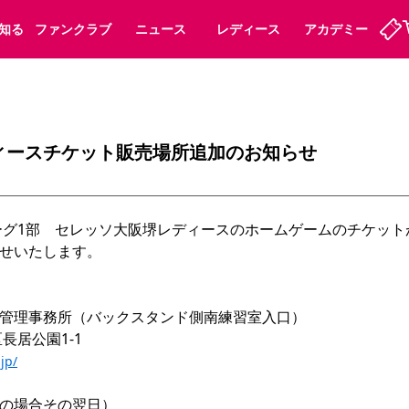
知る
ファンクラブ
ニュース
レディース
アカデミー
定
ーズンシート
ホームタウン
婚姻届・出生届・命名書
法人シーズンシート
パートナー
スポーツクラブ
福祉サービス
メディア
ビス
ィースチケット販売場所追加のお知らせ
タッフ
ディース
セレッソアイデアちょうだいな
アカデミー
ハナサカプレーヤー
応援商店街
プログラム
観戦マナー&ルール
リーグ1部　セレッソ大阪堺レディースのホームゲームのチケッ
ート
活動レポート
SPORT POSITIVE LEAGUES
せいたします。
アウェイツアー
よくある質問
管理事務所（バックスタンド側南練習室入口）
長居公園1-1
ーク長居
セレッソスポーツパーク舞洲
jp/
子供のサッカースクール
大人のサッカースクール
の場合その翌日）