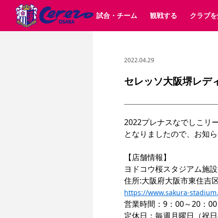
試合・チーム
観戦する
クラブを
2022.04.29
試合日程 / 結果
チケット情報
クラブ紹介
SAKURA SOCIO
すべて
チーム
沿革
販売スケジュール
順位表
グッズ
招待券引換方法
シーズン記録
チケット
求人情報
価格・席種
まいセレチケット
イベント
ファンクラブ
購入方法
会員規
シ
団体チケット
30周年
特定興行入場券
譲渡サービス
リセールサー
セレッソ大阪堺レデ
選手・スタッフ
パートナー企業募集中
スケジュール
セレッソ大阪VISAカード
メディア情報
アクセス
サポートス
レ
歴代所属選手
初めて観戦ガイド
Lise（ライセンスビジネス）
キッズ向けサービス
グルメ
マッチデー
ビジターサポーター観戦ガイド
公式アプリ
2022プレナスなでしこ
サステナビリティポリシー
SDGsのゴール
インパクトレポ
となりましたので、お知ら
YANMAR HANASAKA STADIUM
取り組み実績
DAZNで観戦
【店舗情報】
スポーツクラブ
ヨドコウ桜スタジアム施設
住所:大阪府大阪市東住吉区
長居公園
セレッソフットサルパーク
セレッソフットサルパ
https://www.sakura-stadium.
YANMAR HANASAKA STADIUM
セレッソ大阪アカデミー
営業時間：9：00～20：00
その他スポーツクラブ
定休日：毎週月曜日（祝日