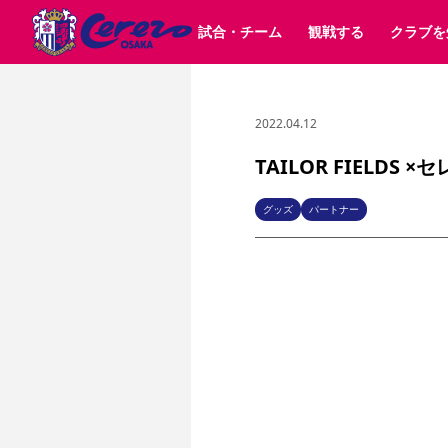
試合・チーム
観戦する
クラブを
2022.04.12
試合日程 / 結果
チケット情報
クラブ紹介
SAKURA SOCIO
すべて
チーム
沿革
販売スケジュール
順位表
グッズ
SAKURA POINT Program
シーズン記録
チケット
求人情報
価格・席種
イベント
招待券引換方法
ファンクラブ
購入方法
シ
団体チケット
30周年
特定興行入場券
譲渡サービス
リセールサー
TAILOR FIELD
選手・スタッフ
パートナー企業募集中
スケジュール
セレッソ大阪VISAカード
メディア情報
アクセス
サポートス
レ
歴代所属選手
初めて観戦ガイド
Lise（ライセンスビジネス）
キッズ向けサービス
グルメ
マッチデー
グッズ
パートナー
ビジターサポーター観戦ガイド
公式アプリ
サステナビリティポリシー
SDGsのゴール
インパクトレポ
YANMAR HANASAKA STADIUM
取り組み実績
DAZNで観戦
スポーツクラブ
長居公園
セレッソフットサルパーク
セレッソフットサルパ
YANMAR HANASAKA STADIUM
セレッソ大阪アカデミー
その他スポーツクラブ