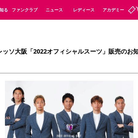
知る
ファンクラブ
ニュース
レディース
アカデミー
ーズンシート
ホームタウン
まいセレチケット
法人シーズンシート
パートナー
会員規定
スポーツクラブ
婚姻届・出生届・命名書
福祉サービス
メディア
ビス
S ×セレッソ大阪「2022オフィシャルスーツ」販売のお
タッフ
ディース
セレッソアイデアちょうだいな
アカデミー
ハナサカプレーヤー
応援商店街
プログラム
観戦マナー&ルール
ート
活動レポート
SPORT POSITIVE LEAGUES
アウェイツアー
よくある質問
ーク長居
セレッソスポーツパーク舞洲
子供のサッカースクール
大人のサッカースクール