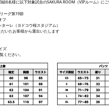
6名様に以下対象試合のSAKURA ROOM（VIPルーム）にご
ーグ第19節

オフ

ロンターレ（ヨドコウ桜スタジアム）

ただいたお客様から選出いたします

イズ
