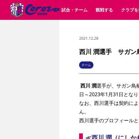
試合・チーム
観戦する
クラブを
2021.12.28
試合日程 / 結果
チケット情報
クラブ紹介
SAKURA SOCIO
すべて
チーム
沿革
販売スケジュール
順位表
グッズ
招待券引換方法
シーズン記録
チケット
求人情報
価格・席種
まいセレチケット
イベント
ファンクラブ
購入方法
会員規
シ
団体チケット
30周年
特定興行入場券
譲渡サービス
リセールサー
西川 潤選手 サガ
選手・スタッフ
パートナー企業募集中
スケジュール
セレッソ大阪VISAカード
メディア情報
アクセス
サポートス
レ
歴代所属選手
初めて観戦ガイド
Lise（ライセンスビジネス）
キッズ向けサービス
グルメ
マッチデー
チーム
ビジターサポーター観戦ガイド
公式アプリ
サステナビリティポリシー
SDGsのゴール
インパクトレポ
西川 潤
選手が、サガン鳥栖
YANMAR HANASAKA STADIUM
取り組み実績
DAZNで観戦
日～2023年1月31日とな
なお、西川選手は契約によ
スポーツクラブ
ん。
西川選手のプロフィールと
長居公園
セレッソフットサルパーク
セレッソフットサルパ
YANMAR HANASAKA STADIUM
セレッソ大阪アカデミー
その他スポーツクラブ
≪西川 潤（にしか