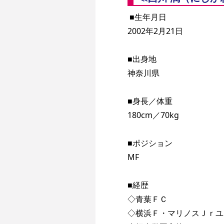
 ■生年月日
2002年2月21日
■出身地
神奈川県
■身長／体重
180cm／70kg
■ポジション
MF
■経歴
◇青葉ＦＣ
◇横浜Ｆ・マリノスＪｒユ