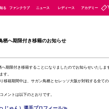
知る
ファンクラブ
ニュース
レディース
アカデミー
定
ーズンシート
ホームタウン
婚姻届・出生届・命名書
法人シーズンシート
パートナー
スポーツクラブ
福祉サービス
メディア
ビス
ン鳥栖へ期限付き移籍のお知らせ
タッフ
ディース
セレッソアイデアちょうだいな
アカデミー
ハナサカプレーヤー
応援商店街
プログラム
観戦マナー&ルール
ート
活動レポート
SPORT POSITIVE LEAGUES
へ期限付き移籍することになりましたのでお知らせいたします。
アウェイツアー
よくある質問
ります。
り移籍期間中は、サガン鳥栖とセレッソ大阪が対戦する全ての
コメントは以下のとおりです。 
ーク長居
セレッソスポーツパーク舞洲
子供のサッカースクール
大人のサッカースクール
わ じゅん）選手プロフィール≫