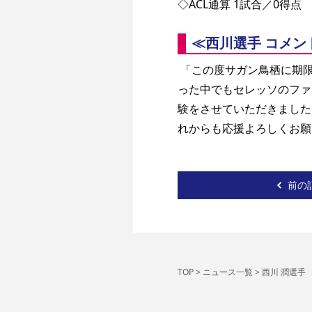
◇ACL通算 1試合／0得点 
≪西川選手 コメン
 「この度サガン鳥栖に期限付き移籍することになりました。この2年間、個人としては悔しさの方が多いシーズンだ
った中でもセレッソのファ
験をさせていただきました
れからも応援よろしくお願
前の
TOP
>
ニュース一覧
>
西川 潤選手