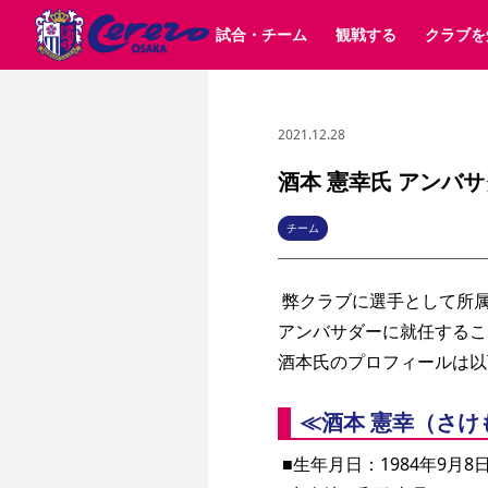
試合・チーム
観戦する
クラブを
2021.12.28
試合日程 / 結果
チケット情報
クラブ紹介
SAKURA SOCIO
すべて
チーム
沿革
販売スケジュール
順位表
グッズ
SAKURA POINT Program
シーズン記録
チケット
求人情報
価格・席種
イベント
招待券引換方法
ファンクラブ
購入方法
シ
団体チケット
婚姻届・出生届・命名書
30周年
特定興行入場券
譲渡サービス
リセールサー
酒本 憲幸氏 アンバ
選手・スタッフ
パートナー企業募集中
スケジュール
セレッソ大阪VISAカード
メディア情報
アクセス
サポートス
レ
歴代所属選手
初めて観戦ガイド
Lise（ライセンスビジネス）
キッズ向けサービス
グルメ
マッチデー
チーム
ビジターサポーター観戦ガイド
公式アプリ
サステナビリティポリシー
SDGsのゴール
インパクトレポ
 弊クラブに選手として所
YANMAR HANASAKA STADIUM
取り組み実績
DAZNで観戦
アンバサダーに就任するこ
酒本氏のプロフィールは以
スポーツクラブ
≪酒本 憲幸（さけ
長居公園
セレッソフットサルパーク
セレッソフットサルパ
YANMAR HANASAKA STADIUM
セレッソ大阪アカデミー
その他スポーツクラブ
 ■生年月日：1984年9月8