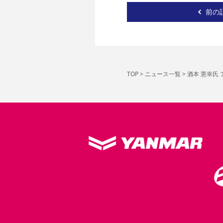
前の
TOP
>
ニュース一覧
>
酒本 憲幸氏