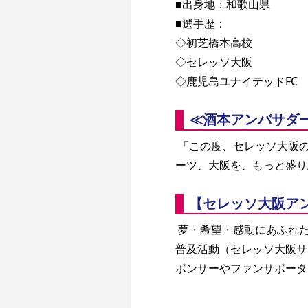
■出身地：和歌山県
■選手歴：
◇初芝橋本高校
◇セレッソ大阪
◇鹿児島ユナイテッドFC 
≪酒本アンバサダー
 「この度、セレッソ大阪のアンバサダーに就任しました酒本憲幸です！セレッソ大阪はもちろん、サッカー、スポ
ーツ、大阪を、もっと盛り
【セレッソ大阪ア
 夢・希望・感動にあふれたスポーツ文化の振興と地域社会の発展に貢献するため、クラブの大使としてサッカーの
普及活動（セレッソ大阪サ
ポンサーやファンサポータ