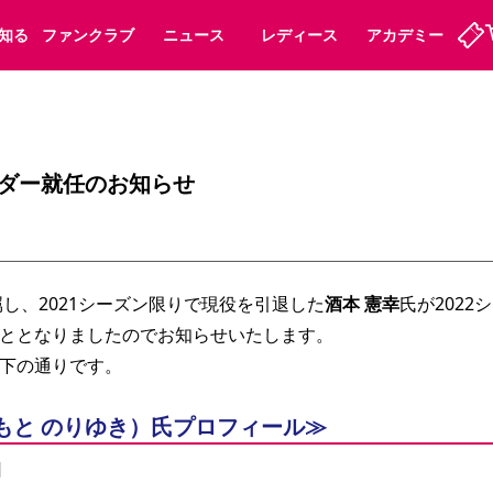
知る
ファンクラブ
ニュース
レディース
アカデミー
ーズンシート
ホームタウン
先行入場
まいセレチケット
法人シーズンシート
パートナー
スポーツクラブ
会員規定
福祉サービス
メディア
ビス
サダー就任のお知らせ
タッフ
ディース
セレッソアイデアちょうだいな
アカデミー
ハナサカプレーヤー
応援商店街
プログラム
観戦マナー&ルール
ート
活動レポート
SPORT POSITIVE LEAGUES
属し、2021シーズン限りで現役を引退した
酒本 憲幸
氏が202
アウェイツアー
よくある質問
ととなりましたのでお知らせいたします。
下の通りです。 
もと のりゆき）氏プロフィール≫
ーク長居
セレッソスポーツパーク舞洲
子供のサッカースクール
大人のサッカースクール
日