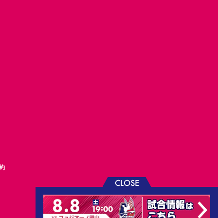
約
CLOSE