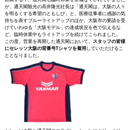
YANMAR HANASAKA STADIUM
が、通天閣観光の高井隆光社長は「通天閣は、大阪の人々
すべて
チーム
グッズ
チケット
イベント
ファンクラブ
サステナビリティ
を明るくする希望のともしび」と、医療従事者に感謝の気
ホームタウン
パートナー
スポーツクラブ
メディア
30周年
DAZNで観戦
アカデミー
持ちを表すブルーライトアップのほか、大阪市の要請を受
サステナビリティポリシー
SDGsのゴール
インパクトレポート
活動レポート
SPORT POSITIVE LEAGUES
取り組み実績
DAZNで観戦
けていわゆる「大阪モデル」の達成状況を色で伝えるな
ど、臨時休業中もライトアップを続けてこられました。

スポーツクラブ
アウェイツアー
この度、営業を再開した通天閣において、
スタッフの皆様
スポーツクラブ
アウェイツアー
にセレッソ大阪の背番号Tシャツを着用
していただけるこ
関連団体/施設
よくある質問
長居公園
セレッソフットサルパーク
セレッソフットサルパーク長居
よくある質問
セレッソスポーツパーク舞洲
YANMAR HANASAKA STADIUM
セレッソ大阪アカデミー
子供のサッカースクール
大人のサッカースクール
その他スポーツクラブ