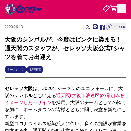
2020.06.13
COPY URL
試合・チーム
大阪のシンボルが、今度はピンクに染まる！
通天閣のスタッフが、セレッソ大阪公式Tシャ
観戦する
試合について
ツを着てお出迎え
試合日程 / 結果
順位表
クラブを知る
チケット
ホームタウン
地域密着
チームについて
チケット情報
販売スケジュール
価格・席種
購入方法
選手・スタッフ
スケジュール
メディア情報
アクセス
レディース
シーズンシート
法人シーズンシート
福祉サービス
団体チケット
アカデミー
ハナサカプレーヤー
歴代所属選手
セレッソ大阪
は、2020年シーズンのユニフォームに、大
ファンクラブ
特定興行入場券
セレッソ大阪について
譲渡サービス
リセールサービス
阪のシンボルともいえる
通天閣(大阪市浪速区)の骨組みを
クラブ紹介
観戦ガイド
沿革
シーズン記録
求人情報
イメージしたデザイン
を採用。大阪のチームとしての誇り
ニュース
を胸に、ホームタウンの皆様とともに闘う決意を新たにし
ファンクラブ
初めて観戦ガイド
サポートする
キッズ向けサービス
グルメ
マッチデープログラム
観戦マナー&ルール
ビジターサポーター観戦ガイド
公式アプリ
ています。

SAKURA SOCIO
SAKURA POINT Program
招待券引換方法
先行入場
パートナー企業募集中
セレッソ大阪VISAカード
サポートスタッフ
新型コロナウイルス感染拡大に伴い、多くの施設が営業を
まいセレチケット
会員規定
婚姻届・出生届・命名書
セレッソアイデアちょうだいな
スタジアム
応援商店街
レディース
ニュース
自粛する中、通天閣も臨時休業を余儀なくされていました
Lise（ライセンスビジネス）