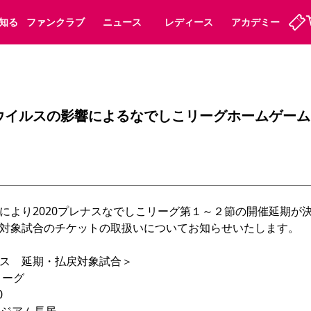
知る
ファンクラブ
ニュース
レディース
アカデミー
ーズンシート
ホームタウン
先行入場
まいセレチケット
法人シーズンシート
パートナー
スポーツクラブ
会員規定
福祉サービス
メディア
ビス
ウイルスの影響によるなでしこリーグホームゲーム
タッフ
ディース
セレッソアイデアちょうだいな
アカデミー
ハナサカプレーヤー
応援商店街
プログラム
観戦マナー&ルール
ート
活動レポート
SPORT POSITIVE LEAGUES
アウェイツアー
よくある質問
により2020プレナスなでしこリーグ第１～２節の開催延期が決
対象試合のチケットの取扱いについてお知らせいたします。

ーク長居
セレッソスポーツパーク舞洲
ーグ

子供のサッカースクール
大人のサッカースクール

