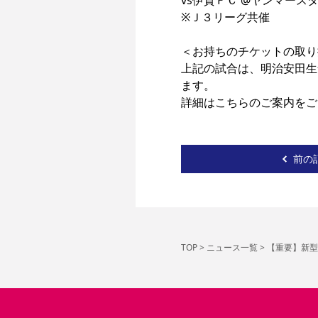
vs伊賀ＦＣ @ヤンマースタ
※Ｊ３リーグ共催

＜お持ちのチケットの取り
上記の試合は、明治安田生
ます。

詳細はこちらのご案内をご
前の
TOP
>
ニュース一覧
>
【重要】新型