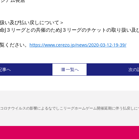
ジアム長居

扱い及び払い戻しについて＞

命J３リーグとの共催のためJ３リーグのチケットの取り扱い及
覧ください。
https://www.cerezo.jp/news/2020-03-12-19-39/
記事へ
一覧へ
次の
コロナウイルスの影響によるなでしこリーグホームゲーム開催延期に伴う払戻しに