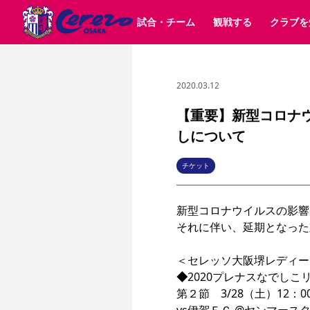
試合・チーム
観戦する
クラブを
2020.03.12
試合日程 / 結果
チケット情報
クラブ紹介
SAKURA SOCIO
すべて
チーム
沿革
販売スケジュール
順位表
グッズ
SAKURA POINT Program
シーズン記録
チケット
求人情報
価格・席種
イベント
招待券引換方法
ファンクラブ
購入方法
シ
団体チケット
婚姻届・出生届・命名書
30周年
特定興行入場券
譲渡サービス
リセールサー
【重要】新型コロナ
選手・スタッフ
パートナー企業募集中
スケジュール
セレッソ大阪VISAカード
しについて
メディア情報
アクセス
サポートス
レ
歴代所属選手
初めて観戦ガイド
Lise（ライセンスビジネス）
キッズ向けサービス
グルメ
マッチデー
ビジターサポーター観戦ガイド
公式アプリ
チケット
サステナビリティポリシー
SDGsのゴール
インパクトレポ
YANMAR HANASAKA STADIUM
取り組み実績
DAZNで観戦
新型コロナウイルスの影響
それに伴い、延期となった
スポーツクラブ
長居公園
セレッソフットサルパーク
セレッソフットサルパ
◆
2020プレナスなでしこリ
YANMAR HANASAKA STADIUM
セレッソ大阪アカデミー
第２節　3/28（土）12：00
その他スポーツクラブ