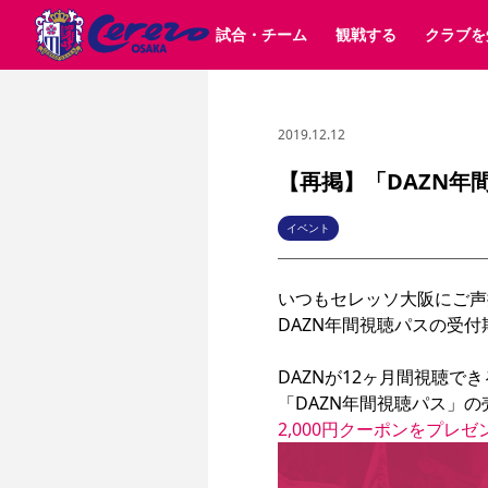
試合・チーム
観戦する
クラブを
2019.12.12
試合日程 / 結果
チケット情報
クラブ紹介
SAKURA SOCIO
すべて
チーム
沿革
販売スケジュール
順位表
グッズ
SAKURA POINT Program
シーズン記録
チケット
求人情報
価格・席種
イベント
招待券引換方法
ファンクラブ
購入方法
シ
団体チケット
婚姻届・出生届・命名書
30周年
特定興行入場券
譲渡サービス
リセールサー
【再掲】「DAZN年
選手・スタッフ
パートナー企業募集中
スケジュール
セレッソ大阪VISAカード
メディア情報
アクセス
サポートス
レ
歴代所属選手
初めて観戦ガイド
Lise（ライセンスビジネス）
キッズ向けサービス
グルメ
マッチデー
イベント
ビジターサポーター観戦ガイド
公式アプリ
サステナビリティポリシー
SDGsのゴール
インパクトレポ
いつもセレッソ大阪にご声
YANMAR HANASAKA STADIUM
取り組み実績
DAZNで観戦
DAZN年間視聴パスの受
スポーツクラブ
DAZNが12ヶ月間視聴でき
「DAZN年間視聴パス」
長居公園
セレッソフットサルパーク
2,000円クーポンをプレゼ
セレッソフットサルパ
YANMAR HANASAKA STADIUM
セレッソ大阪アカデミー
その他スポーツクラブ