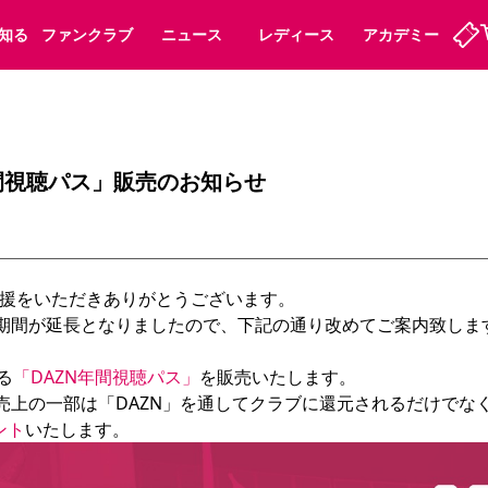
知る
ファンクラブ
ニュース
レディース
アカデミー
ーズンシート
ホームタウン
先行入場
まいセレチケット
法人シーズンシート
パートナー
スポーツクラブ
会員規定
福祉サービス
メディア
ビス
間視聴パス」販売のお知らせ
タッフ
ディース
セレッソアイデアちょうだいな
アカデミー
ハナサカプレーヤー
応援商店街
プログラム
観戦マナー&ルール
ート
活動レポート
SPORT POSITIVE LEAGUES
援をいただきありがとうございます。

アウェイツアー
よくある質問
付期間が延長となりましたので、下記の通り改めてご案内致します
る
「DAZN年間視聴パス」
を
販売いたします。

の売上の一部は「DAZN」を通してクラブに還元されるだけでな
ント
ーク長居
セレッソスポーツパーク舞洲
子供のサッカースクール
大人のサッカースクール