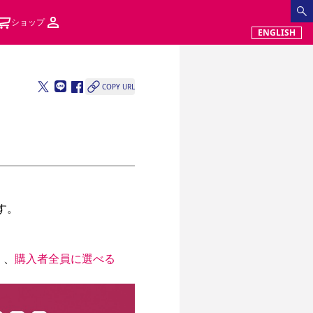
ショップ
ENGLISH
COPY URL
。

く、
購入者全員に選べる