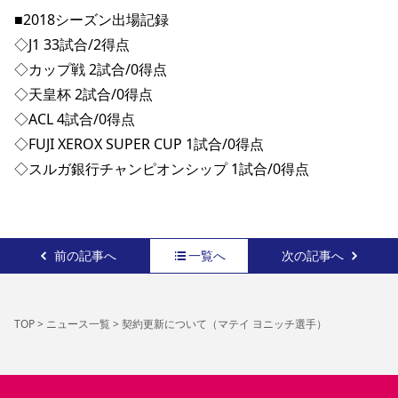
■2018シーズン出場記録
◇J1 33試合/2得点
◇カップ戦 2試合/0得点
◇天皇杯 2試合/0得点
◇ACL 4試合/0得点
◇FUJI XEROX SUPER CUP 1試合/0得点
◇スルガ銀行チャンピオンシップ 1試合/0得点 
前の記事へ
一覧へ
次の記事へ
TOP
>
ニュース一覧
>
契約更新について（マテイ ヨニッチ選手）