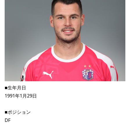
YANMAR HANASAKA STADIUM
すべて
チーム
グッズ
チケット
イベント
ファンクラブ
サステナビリティ
ホームタウン
パートナー
スポーツクラブ
メディア
30周年
DAZNで観戦
アカデミー
サステナビリティポリシー
SDGsのゴール
インパクトレポート
活動レポート
SPORT POSITIVE LEAGUES
取り組み実績
DAZNで観戦
スポーツクラブ
アウェイツアー
スポーツクラブ
アウェイツアー
関連団体/施設
よくある質問
長居公園
セレッソフットサルパーク
セレッソフットサルパーク長居
よくある質問
セレッソスポーツパーク舞洲
YANMAR HANASAKA STADIUM
セレッソ大阪アカデミー
子供のサッカースクール
大人のサッカースクール
その他スポーツクラブ
■生年月日
1991年1月29日
■ポジション
DF