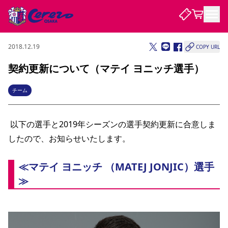
2018.12.19
COPY URL
試合・チーム
契約更新について（マテイ ヨニッチ選手）
観戦する
試合について
チーム
試合日程 / 結果
順位表
クラブを知る
チケット
チームについて
 以下の選手と2019年シーズンの選手契約更新に合意しま
したので、お知らせいたします。 
チケット情報
販売スケジュール
価格・席種
購入方法
選手・スタッフ
スケジュール
メディア情報
アクセス
レディース
シーズンシート
法人シーズンシート
福祉サービス
団体チケット
アカデミー
ハナサカプレーヤー
歴代所属選手
ファンクラブ
特定興行入場券
セレッソ大阪について
譲渡サービス
リセールサービス
≪マテイ ヨニッチ （MATEJ JONJIC）選手
クラブ紹介
観戦ガイド
沿革
シーズン記録
求人情報
≫
ニュース
ファンクラブ
初めて観戦ガイド
サポートする
キッズ向けサービス
グルメ
マッチデープログラム
観戦マナー&ルール
ビジターサポーター観戦ガイド
公式アプリ
SAKURA SOCIO
SAKURA POINT Program
招待券引換方法
先行入場
パートナー企業募集中
セレッソ大阪VISAカード
サポートスタッフ
まいセレチケット
会員規定
婚姻届・出生届・命名書
セレッソアイデアちょうだいな
スタジアム
応援商店街
レディース
ニュース
Lise（ライセンスビジネス）