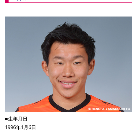
YANMAR HANASAKA STADIUM
すべて
チーム
グッズ
チケット
イベント
ファンクラブ
サステナビリティ
ホームタウン
パートナー
スポーツクラブ
メディア
30周年
DAZNで観戦
アカデミー
サステナビリティポリシー
SDGsのゴール
インパクトレポート
活動レポート
SPORT POSITIVE LEAGUES
取り組み実績
DAZNで観戦
スポーツクラブ
アウェイツアー
スポーツクラブ
アウェイツアー
関連団体/施設
よくある質問
長居公園
セレッソフットサルパーク
セレッソフットサルパーク長居
よくある質問
セレッソスポーツパーク舞洲
YANMAR HANASAKA STADIUM
セレッソ大阪アカデミー
子供のサッカースクール
大人のサッカースクール
その他スポーツクラブ
■生年月日
1996年1月6日