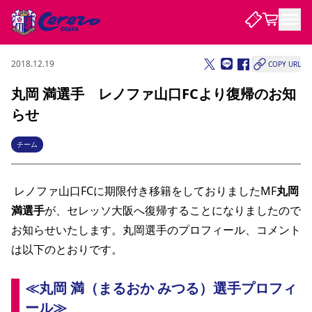
2018.12.19
COPY URL
試合・チーム
丸岡 満選手 レノファ山口FCより復帰のお知
らせ
観戦する
試合について
試合日程 / 結果
順位表
チーム
クラブを知る
チケット
チームについて
 レノファ山口FCに期限付き移籍をしておりましたMF
チケット情報
販売スケジュール
価格・席種
購入方法
丸岡 
選手・スタッフ
スケジュール
メディア情報
アクセス
レディース
シーズンシート
法人シーズンシート
福祉サービス
団体チケット
アカデミー
ハナサカプレーヤー
歴代所属選手
満選手
が、セレッソ大阪へ復帰することになりましたので
ファンクラブ
特定興行入場券
セレッソ大阪について
譲渡サービス
リセールサービス
お知らせいたします。丸岡選手のプロフィール、コメント
クラブ紹介
観戦ガイド
沿革
シーズン記録
求人情報
は以下のとおりです。 
ニュース
ファンクラブ
初めて観戦ガイド
サポートする
キッズ向けサービス
グルメ
マッチデープログラム
観戦マナー&ルール
ビジターサポーター観戦ガイド
公式アプリ
SAKURA SOCIO
SAKURA POINT Program
招待券引換方法
先行入場
≪丸岡 満（まるおか みつる）選手プロフィ
パートナー企業募集中
セレッソ大阪VISAカード
サポートスタッフ
まいセレチケット
会員規定
婚姻届・出生届・命名書
セレッソアイデアちょうだいな
スタジアム
応援商店街
レディース
ール≫
ニュース
Lise（ライセンスビジネス）