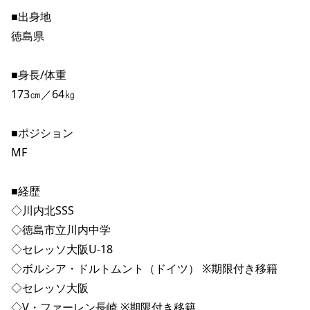
■出身地
徳島県
■身長/体重
173㎝／64㎏
■ポジション
MF
■経歴
◇川内北SSS
◇徳島市立川内中学
◇セレッソ大阪U-18
◇ボルシア・ドルトムント（ドイツ） ※期限付き移籍
◇セレッソ大阪
◇V・ファーレン長崎 ※期限付き移籍