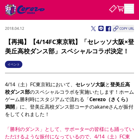
2018.04.12
COPY URL
試合・チーム
【再掲】【4/14FC東京戦】「セレッソ大阪×登
美丘高校ダンス部」スペシャルコラボ決定！
観戦する
試合について
試合日程 / 結果
順位表
イベント
クラブを知る
チケット
チームについて
4/14（土）FC東京戦において、
セレッソ大阪
と
登美丘高
チケット情報
販売スケジュール
価格・席種
購入方法
選手・スタッフ
スケジュール
メディア情報
アクセス
レディース
シーズンシート
法人シーズンシート
福祉サービス
団体チケット
アカデミー
ハナサカプレーヤー
歴代所属選手
校ダンス部
のスペシャルコラボを実施いたします！ホーム
ファンクラブ
特定興行入場券
セレッソ大阪について
譲渡サービス
リセールサービス
ゲーム勝利時にスタジアムで流れる「
Cerezo（さくら）
クラブ紹介
観戦ガイド
沿革
シーズン記録
求人情報
満開
」に、登美丘高校ダンス部コーチのakaneさんが振付
をしてくれました！

ニュース
ファンクラブ
初めて観戦ガイド
サポートする
キッズ向けサービス
グルメ
マッチデープログラム
観戦マナー&ルール
ビジターサポーター観戦ガイド
公式アプリ
SAKURA SOCIO
SAKURA POINT Program
招待券引換方法
先行入場
パートナー企業募集中
セレッソ大阪VISAカード
サポートスタッフ
「勝利のダンス」として、サポーターの皆様にも踊ってい
まいセレチケット
会員規定
婚姻届・出生届・命名書
セレッソアイデアちょうだいな
スタジアム
応援商店街
レディース
ただけるような振付になっているので、4/14（土）FC東
ニュース
Lise（ライセンスビジネス）