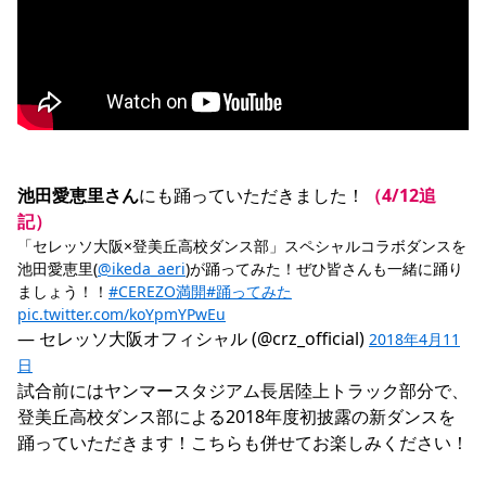
池田愛恵里さん
にも踊っていただきました！
（4/12追
記）
「セレッソ大阪×登美丘高校ダンス部」スペシャルコラボダンスを
池田愛恵里(
@ikeda_aeri
)が踊ってみた！ぜひ皆さんも一緒に踊り
ましょう！！
#CEREZO満開
#踊ってみた
pic.twitter.com/koYpmYPwEu
— セレッソ大阪オフィシャル (@crz_official) 
2018年4月11
日
試合前にはヤンマースタジアム長居陸上トラック部分で、
登美丘高校ダンス部による2018年度初披露の新ダンスを
踊っていただきます！こちらも併せてお楽しみください！
