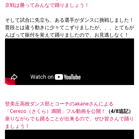
京戦は勝ってみんなで踊りましょう！
YANMAR HANASAKA STADIUM
すべて
チーム
グッズ
チケット
イベント
ファンクラブ
サステナビリティ
ホームタウン
パートナー
スポーツクラブ
メディア
30周年
DAZNで観戦
アカデミー
そして試合に先立ち、ある選手がダンスに挑戦しました！

サステナビリティポリシー
SDGsのゴール
インパクトレポート
活動レポート
SPORT POSITIVE LEAGUES
取り組み実績
普段とは違う動きに少々てこずりましたが、、、とてもが
DAZNで観戦
スポーツクラブ
アウェイツアー
スポーツクラブ
アウェイツアー
関連団体/施設
よくある質問
長居公園
セレッソフットサルパーク
セレッソフットサルパーク長居
よくある質問
セレッソスポーツパーク舞洲
YANMAR HANASAKA STADIUM
セレッソ大阪アカデミー
子供のサッカースクール
大人のサッカースクール
その他スポーツクラブ
登美丘高校ダンス部とコーチのakaneさんによる
「Cerezo（さくら）満開」フル動画を公開！
（4/8追記）
座りながらでも踊ることが出来るので、ぜひ皆さんで踊り
ましょう！