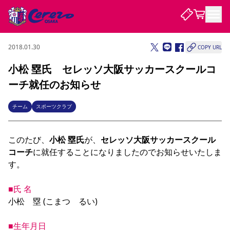
2018.01.30
COPY URL
試合・チーム
小松 塁氏 セレッソ大阪サッカースクールコ
ーチ就任のお知らせ
観戦する
試合について
試合日程 / 結果
順位表
チーム
スポーツクラブ
クラブを知る
チケット
チームについて
このたび、
小松 塁氏
が、
セレッソ大阪サッカースクール
チケット情報
販売スケジュール
価格・席種
購入方法
選手・スタッフ
スケジュール
メディア情報
アクセス
レディース
シーズンシート
法人シーズンシート
福祉サービス
団体チケット
アカデミー
ハナサカプレーヤー
歴代所属選手
コーチ
に就任することになりましたのでお知らせいたしま
ファンクラブ
特定興行入場券
セレッソ大阪について
譲渡サービス
リセールサービス
す。

クラブ紹介
観戦ガイド
沿革
シーズン記録
求人情報
■氏 名
ニュース
ファンクラブ
初めて観戦ガイド
サポートする
キッズ向けサービス
グルメ
マッチデープログラム
小松　塁 (こまつ　るい)

観戦マナー&ルール
ビジターサポーター観戦ガイド
公式アプリ
SAKURA SOCIO
SAKURA POINT Program
招待券引換方法
先行入場
パートナー企業募集中
セレッソ大阪VISAカード
サポートスタッフ
まいセレチケット
会員規定
婚姻届・出生届・命名書
セレッソアイデアちょうだいな
スタジアム
応援商店街
レディース
■生年月日
ニュース
Lise（ライセンスビジネス）