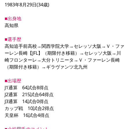
1983年8月29日(34歳)

YANMAR HANASAKA STADIUM
すべて
チーム
グッズ
チケット
イベント
ファンクラブ
サステナビリティ
ホームタウン
パートナー
スポーツクラブ
メディア
30周年
DAZNで観戦
アカデミー
■出身地
サステナビリティポリシー
SDGsのゴール
インパクトレポート
活動レポート
SPORT POSITIVE LEAGUES
取り組み実績
高知県

DAZNで観戦
スポーツクラブ
アウェイツアー
■選手歴
スポーツクラブ
高知追手前高校→関西学院大学→セレッソ大阪→Ｖ・ファ
アウェイツアー
ーレン長崎【JFL】（期限付き移籍）→セレッソ大阪→川
関連団体/施設
よくある質問
崎フロンターレ→大分トリニータ→Ｖ・ファーレン長崎
長居公園
セレッソフットサルパーク
セレッソフットサルパーク長居
（期限付き移籍）→ギラヴァンツ北九州

よくある質問
セレッソスポーツパーク舞洲
YANMAR HANASAKA STADIUM
セレッソ大阪アカデミー
子供のサッカースクール
大人のサッカースクール
その他スポーツクラブ
■出場歴
J1通算　64試合8得点

J2通算　215試合64得点

J3通算　14試合0得点

カップ戦　10試合2得点
