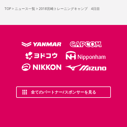
TOP
>
ニュース一覧
>
2018宮崎トレーニングキャンプ 4日目
全てのパートナー/スポンサーを見る