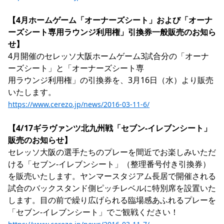
YANMAR HANASAKA STADIUM
すべて
チーム
グッズ
チケット
イベント
ファンクラブ
サステナビリティ
【4月ホームゲーム「オーナーズシート」および「オーナ
ホームタウン
パートナー
スポーツクラブ
メディア
30周年
DAZNで観戦
アカデミー
ーズシート専用ラウンジ利用権」引換券一般販売のお知ら
サステナビリティポリシー
SDGsのゴール
インパクトレポート
活動レポート
SPORT POSITIVE LEAGUES
取り組み実績
せ】
DAZNで観戦
4月開催のセレッソ大阪ホームゲーム3試合分の「オーナ
スポーツクラブ
アウェイツアー
ーズシート」と「オーナーズシート専

スポーツクラブ
用ラウンジ利用権」の引換券を、3月16日（水）より販売
アウェイツアー
関連団体/施設
よくある質問
https://www.cerezo.jp/news/2016-03-11-6/
長居公園
セレッソフットサルパーク
セレッソフットサルパーク長居
よくある質問
セレッソスポーツパーク舞洲
YANMAR HANASAKA STADIUM
【4/17ギラヴァンツ北九州戦「セブン-イレブンシート」
セレッソ大阪アカデミー
子供のサッカースクール
大人のサッカースクール
その他スポーツクラブ
販売のお知らせ】
セレッソ大阪の選手たちのプレーを間近でお楽しみいただ
ける「セブン-イレブンシート」（整理番号付き引換券）
を販売いたします。ヤンマースタジアム長居で開催される
試合のバックスタンド側ピッチレベルに特別席を設置いた
します。目の前で繰り広げられる臨場感あふれるプレーを