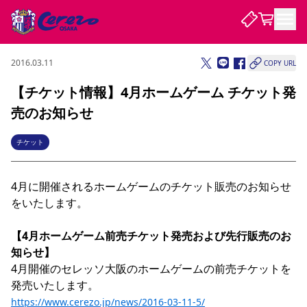
2016.03.11
COPY URL
試合・チーム
【チケット情報】4月ホームゲーム チケット発
売のお知らせ
観戦する
試合について
試合日程 / 結果
順位表
チケット
クラブを知る
チケット
チームについて
4月に開催されるホームゲームのチケット販売のお知らせ
チケット情報
販売スケジュール
価格・席種
購入方法
選手・スタッフ
スケジュール
メディア情報
アクセス
レディース
シーズンシート
法人シーズンシート
福祉サービス
団体チケット
アカデミー
ハナサカプレーヤー
歴代所属選手
をいたします。

ファンクラブ
特定興行入場券
セレッソ大阪について
譲渡サービス
リセールサービス
クラブ紹介
観戦ガイド
沿革
シーズン記録
求人情報
【4月ホームゲーム前売チケット発売および先行販売のお
知らせ】
ニュース
ファンクラブ
初めて観戦ガイド
サポートする
キッズ向けサービス
グルメ
マッチデープログラム
4月開催のセレッソ大阪のホームゲームの前売チケットを
観戦マナー&ルール
ビジターサポーター観戦ガイド
公式アプリ
SAKURA SOCIO
SAKURA POINT Program
招待券引換方法
パートナー企業募集中
セレッソ大阪VISAカード
サポートスタッフ
まいセレチケット
会員規定
婚姻届・出生届・命名書
セレッソアイデアちょうだいな
スタジアム
応援商店街
レディース
https://www.cerezo.jp/news/2016-03-11-5/
ニュース
Lise（ライセンスビジネス）