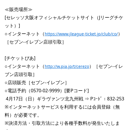
≪販売場所≫
[セレッソ大阪オフィシャルチケットサイト（Jリーグチケ
ット）]
○インターネット（
）
https://www.jleague-ticket.jp/club/co/
［セブン-イレブン店頭引取］
[チケットぴあ]
○インターネット（
）［セブン-イレ
http://w.pia.jp/t/cerezo
ブン店頭引取］
○店頭販売［セブン-イレブン］
○電話予約（0570-02-9999）[要Pコード]
 4月17日（日）ギラヴァンツ北九州戦 ⇒ Pｺｰﾄﾞ：832-253
※インターネットサービスを利用するには会員登録（無
料）が必要です。
※決済方法・引取方法により各種手数料が発生いたしま