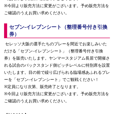
YANMAR HANASAKA STADIUM
※今回より販売方法に変更がございます。予め販売方法を
すべて
チーム
グッズ
チケット
イベント
ファンクラブ
サステナビリティ
ホームタウン
パートナー
スポーツクラブ
メディア
30周年
ご確認のうえお買い求めください。 
DAZNで観戦
アカデミー
サステナビリティポリシー
SDGsのゴール
インパクトレポート
活動レポート
SPORT POSITIVE LEAGUES
取り組み実績
DAZNで観戦
セブン-イレブンシート（整理番号付き引換
スポーツクラブ
アウェイツアー
券）
スポーツクラブ
アウェイツアー
 セレッソ大阪の選手たちのプレーを間近でお楽しみいた
関連団体/施設
よくある質問
だける「セブン-イレブンシート」（整理番号付き引換
券）を販売いたします。ヤンマースタジアム長居で開催さ
長居公園
セレッソフットサルパーク
セレッソフットサルパーク長居
よくある質問
セレッソスポーツパーク舞洲
YANMAR HANASAKA STADIUM
れる試合のバックスタンド側ピッチレベルに特別席を設置
セレッソ大阪アカデミー
子供のサッカースクール
大人のサッカースクール
その他スポーツクラブ
いたします。目の前で繰り広げられる臨場感あふれるプレ
ーを「セブン-イレブンシート」でご観戦ください！
※定員になり次第、販売終了となります。
※今回より販売方法に変更がございます。予め販売方法を
ご確認のうえお買い求めください。