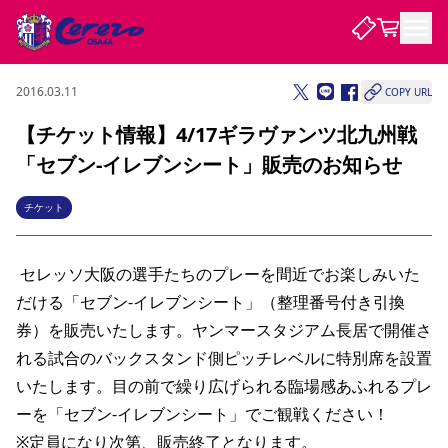
2016.03.11
COPY URL
試合・チーム
【チケット情報】4/17ギラヴァンツ北九州戦
「セブン-イレブンシート」販売のお知らせ
観戦する
試合について
試合日程 / 結果
順位表
チケット
クラブを知る
チケット
チームについて
 セレッソ大阪の選手たちのプレーを間近でお楽しみいた
チケット情報
販売スケジュール
価格・席種
購入方法
選手・スタッフ
スケジュール
メディア情報
アクセス
レディース
シーズンシート
法人シーズンシート
福祉サービス
団体チケット
アカデミー
ハナサカプレーヤー
歴代所属選手
だける「セブン-イレブンシート」（整理番号付き引換
ファンクラブ
特定興行入場券
セレッソ大阪について
譲渡サービス
リセールサービス
券）を販売いたします。ヤンマースタジアム長居で開催さ
クラブ紹介
観戦ガイド
沿革
シーズン記録
求人情報
れる試合のバックスタンド側ピッチレベルに特別席を設置
ニュース
ファンクラブ
初めて観戦ガイド
サポートする
キッズ向けサービス
グルメ
マッチデープログラム
いたします。目の前で繰り広げられる臨場感あふれるプレ
観戦マナー&ルール
ビジターサポーター観戦ガイド
公式アプリ
SAKURA SOCIO
SAKURA POINT Program
招待券引換方法
先行入場
ーを「セブン-イレブンシート」でご観戦ください！
パートナー企業募集中
セレッソ大阪VISAカード
サポートスタッフ
まいセレチケット
会員規定
婚姻届・出生届・命名書
セレッソアイデアちょうだいな
スタジアム
応援商店街
レディース
※定員になり次第、販売終了となります。
ニュース
Lise（ライセンスビジネス）