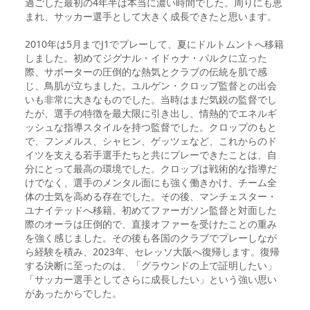
過ごした最初の4年半は本当に濃い時間でした。周りにも恵
まれ、サッカー選手として大きく成長できたと思います。
2010年は5月までJ1でプレーして、夏にドルトムントへ移籍
しました。初めてジグナル・イドゥナ・パルクに立った
際、サポーターの圧倒的な熱気とクラブの伝統を肌で感
じ、鳥肌が立ちました。ユルゲン・クロップ監督との出会
いも非常に大きなものでした。当時はまだ気鋭の監督でし
たが、選手の特徴を最大限に引き出し、情熱的でエネルギ
ッシュな指導スタイルを持つ監督でした。クロップのもと
で、フンメルス、シャヒン、ゲッツェなど、これからのド
イツを支える若手選手たちと共にプレーできたことは、自
分にとって最高の環境でした。クロップは戦術的な指導だ
けでなく、選手のメンタル面にも強く働きかけ、チーム全
体の士気を高める存在でした。その後、マンチェスター・
ユナイテッドへ移籍。初めてファーガソン監督と対面した
際のオーラは圧倒的で、直接オファーを受けたことの重み
を強く感じました。その後も各国のクラブでプレーしなが
ら経験を積み、2023年、セレッソ大阪へ復帰します。復帰
する決断に至ったのは、「グラウンドの上で証明したい」
「サッカー選手としてさらに成長したい」という強い思い
があったからでした。