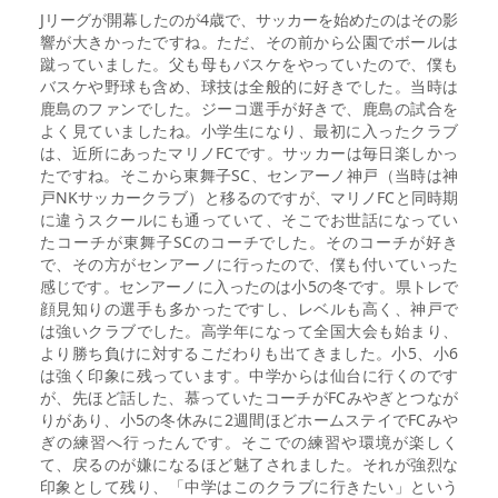
Jリーグが開幕したのが4歳で、サッカーを始めたのはその影
響が大きかったですね。ただ、その前から公園でボールは
蹴っていました。父も母もバスケをやっていたので、僕も
バスケや野球も含め、球技は全般的に好きでした。当時は
鹿島のファンでした。ジーコ選手が好きで、鹿島の試合を
よく見ていましたね。小学生になり、最初に入ったクラブ
は、近所にあったマリノFCです。サッカーは毎日楽しかっ
たですね。そこから東舞子SC、センアーノ神戸（当時は神
戸NKサッカークラブ）と移るのですが、マリノFCと同時期
に違うスクールにも通っていて、そこでお世話になってい
たコーチが東舞子SCのコーチでした。そのコーチが好き
で、その方がセンアーノに行ったので、僕も付いていった
感じです。センアーノに入ったのは小5の冬です。県トレで
顔見知りの選手も多かったですし、レベルも高く、神戸で
は強いクラブでした。高学年になって全国大会も始まり、
より勝ち負けに対するこだわりも出てきました。小5、小6
は強く印象に残っています。中学からは仙台に行くのです
が、先ほど話した、慕っていたコーチがFCみやぎとつなが
りがあり、小5の冬休みに2週間ほどホームステイでFCみや
ぎの練習へ行ったんです。そこでの練習や環境が楽しく
て、戻るのが嫌になるほど魅了されました。それが強烈な
印象として残り、「中学はこのクラブに行きたい」という