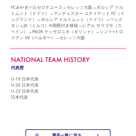
FCみやぎバルセロナユース→セレッソ大阪→ボルシア ドル
トムント（ドイツ）→マンチェスター ユナイテッド FC（イ
ングランド）→ボルシア ドルトムント（ドイツ）→ベシク
タシュJK（トルコ）※期限付き移籍→レアル サラゴサ（ス
ペイン）→PAOK テッサロニキ（ギリシャ）→シント=トロ
イデン VV（ベルギー）→セレッソ大阪
NATIONAL TEAM HISTORY
代表歴
U-19 日本代表

U-20 日本代表

U-23 日本代表

日本代表
選手一覧に戻る