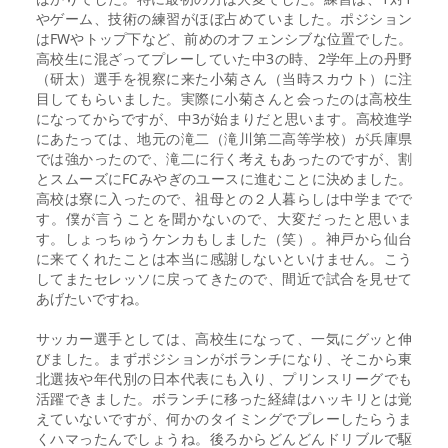
やゲーム、技術の練習がほぼ占めていました。ポジション
はFWやトップ下など、前めのオフェンシブな位置でした。
高校生に混ざってプレーしていた中3の時、2学年上の丹野
（研太）選手を視察に来た小菊さん（当時スカウト）に注
目してもらいました。実際に小菊さんと会ったのは高校生
になってからですが、中3が始まりだと思います。高校進学
にあたっては、地元の滝二（滝川第二高等学校）が兵庫県
では強かったので、滝二に行く考えもあったのですが、割
とスムーズにFCみやぎのユースに進むことに決めました。
高校は寮に入ったので、祖母との２人暮らしは中学までで
す。僕が言うことを聞かないので、大変だったと思いま
す。しょっちゅうケンカもしました（笑）。神戸から仙台
に来てくれたことは本当に感謝しないといけません。こう
してまたセレッソに戻ってきたので、間近で試合を見せて
あげたいですね。
サッカー選手としては、高校生になって、一気にグッと伸
びました。まずポジションがボランチになり、そこから東
北選抜や年代別の日本代表にも入り、プリンスリーグでも
活躍できました。ボランチに移った経緯はハッキリとは覚
えていないですが、何かのタイミングでプレーしたらうま
くハマったんでしょうね。後ろからどんどんドリブルで駆