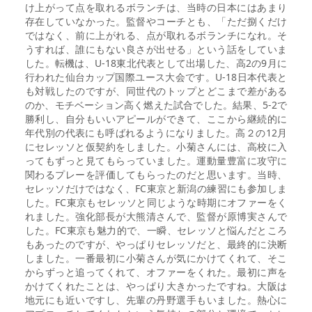
け上がって点を取れるボランチは、当時の日本にはあまり
存在していなかった。監督やコーチとも、「ただ捌くだけ
ではなく、前に上がれる、点が取れるボランチになれ。そ
うすれば、誰にもない良さが出せる」という話をしていま
した。転機は、U-18東北代表として出場した、高2の9月に
行われた仙台カップ国際ユース大会です。U-18日本代表と
も対戦したのですが、同世代のトップとどこまで差がある
のか、モチベーション高く燃えた試合でした。結果、5-2で
勝利し、自分もいいアピールができて、ここから継続的に
年代別の代表にも呼ばれるようになりました。高２の12月
にセレッソと仮契約をしました。小菊さんには、高校に入
ってもずっと見てもらっていました。運動量豊富に攻守に
関わるプレーを評価してもらったのだと思います。当時、
セレッソだけではなく、FC東京と新潟の練習にも参加しま
した。FC東京もセレッソと同じような時期にオファーをく
れました。強化部長が大熊清さんで、監督が原博実さんで
した。FC東京も魅力的で、一瞬、セレッソと悩んだところ
もあったのですが、やっぱりセレッソだと、最終的に決断
しました。一番最初に小菊さんが気にかけてくれて、そこ
からずっと追ってくれて、オファーをくれた。最初に声を
かけてくれたことは、やっぱり大きかったですね。大阪は
地元にも近いですし、先輩の丹野選手もいました。熱心に