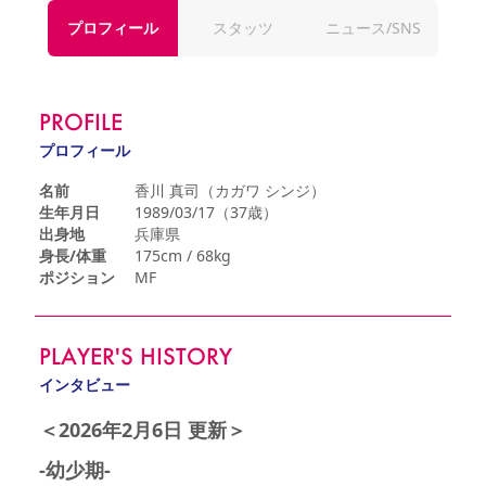
YANMAR HANASAKA STADIUM
プロフィール
スタッツ
ニュース/SNS
すべて
チーム
グッズ
チケット
イベント
ファンクラブ
サステナビリティ
ホームタウン
パートナー
スポーツクラブ
メディア
30周年
DAZNで観戦
アカデミー
サステナビリティポリシー
SDGsのゴール
インパクトレポート
活動レポート
SPORT POSITIVE LEAGUES
取り組み実績
DAZNで観戦
PROFILE
スポーツクラブ
アウェイツアー
プロフィール
スポーツクラブ
アウェイツアー
名前
香川 真司（カガワ シンジ）
関連団体/施設
生年月日
1989/03/17（37歳）
よくある質問
出身地
兵庫県
長居公園
セレッソフットサルパーク
セレッソフットサルパーク長居
よくある質問
身長/体重
175cm / 68kg
セレッソスポーツパーク舞洲
YANMAR HANASAKA STADIUM
ポジション
MF
セレッソ大阪アカデミー
子供のサッカースクール
大人のサッカースクール
その他スポーツクラブ
PLAYER'S HISTORY
インタビュー
＜2026年2月6日 更新＞
-幼少期-