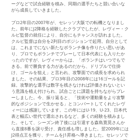
ーグなどで試合経験を積み、同期の選手たちと競い合いな
がら成長していきました。
プロ2年目の2007年が、セレッソ大阪での転機となりまし
た。前年にJ2降格を経験したクラブでしたが、レヴィー・ク
ルピ監督の就任により、自分にもチャンスが訪れました。
クルピ監督は自分を2列目のポジションで起用。自分として
は、これまでにない新たなボランチ像を作りたい思いがあ
り、プロでもボランチでプレーして日本代表にも入りたか
ったのですが、レヴィーからは、「ボランチはいつでもで
きる。前で勝負する力があるのだから、ドリブルで仕掛
け、ゴールを狙え」と言われ、攻撃面での成長を求められ
ました。その結果、プロ3年目の2008年には16ゴールを記
録。攻撃的な選手は数字を残さなければ評価されないとい
う意識を植え付けられ、試合ごとに課題を持ちながらプレ
ーしました。今、振り返ると、「技術や運動量をより攻撃
的なポジションで生かせる」とコンバートしてくれたレヴ
ィーには感謝しています。この年にはU-19、U-23、日本代
表と幅広い世代で選出されるなど、多くの経験を積みまし
た。そして、シーズン終了後には引退する森島寛晃さんか
ら直接8番を譲り受け、責任感も増しました。翌2009年には
J2得点王を獲り、チームをJ1昇格へ導きました。セレッソで