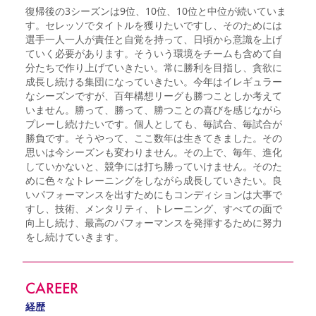
復帰後の3シーズンは9位、10位、10位と中位が続いていま
す。セレッソでタイトルを獲りたいですし、そのためには
選手一人一人が責任と自覚を持って、日頃から意識を上げ
ていく必要があります。そういう環境をチームも含めて自
分たちで作り上げていきたい。常に勝利を目指し、貪欲に
成長し続ける集団になっていきたい。今年はイレギュラー
なシーズンですが、百年構想リーグも勝つことしか考えて
いません。勝って、勝って、勝つことの喜びを感じながら
プレーし続けたいです。個人としても、毎試合、毎試合が
勝負です。そうやって、ここ数年は生きてきました。その
思いは今シーズンも変わりません。その上で、毎年、進化
していかないと、競争には打ち勝っていけません。そのた
めに色々なトレーニングをしながら成長していきたい。良
いパフォーマンスを出すためにもコンディションは大事で
すし、技術、メンタリティ、トレーニング、すべての面で
向上し続け、最高のパフォーマンスを発揮するために努力
をし続けていきます。
CAREER
経歴