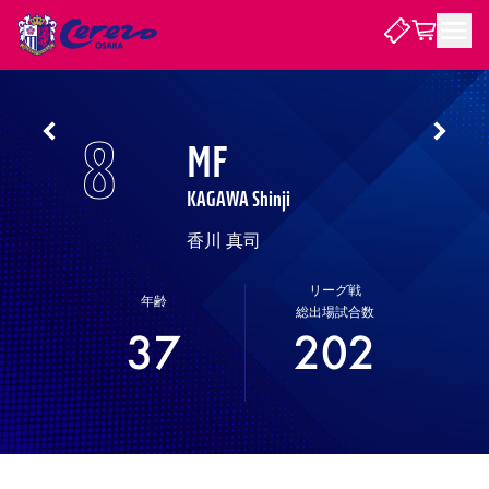
試合・チーム
8
MF
観戦する
試合について
KAGAWA Shinji
試合日程 / 結果
順位表
香川 真司
クラブを知る
チケット
チームについて
リーグ戦
チケット情報
販売スケジュール
価格・席種
購入方法
選手・スタッフ
スケジュール
年齢
メディア情報
アクセス
レディース
総出場試合数
シーズンシート
法人シーズンシート
福祉サービス
団体チケット
アカデミー
ハナサカプレーヤー
歴代所属選手
ファンクラブ
特定興行入場券
セレッソ大阪について
譲渡サービス
リセールサービス
37
202
クラブ紹介
観戦ガイド
沿革
シーズン記録
求人情報
ニュース
ファンクラブ
初めて観戦ガイド
サポートする
キッズ向けサービス
グルメ
マッチデープログラム
観戦マナー&ルール
ビジターサポーター観戦ガイド
公式アプリ
SAKURA SOCIO
SAKURA POINT Program
招待券引換方法
パートナー企業募集中
セレッソ大阪VISAカード
サポートスタッフ
まいセレチケット
会員規定
婚姻届・出生届・命名書
セレッソアイデアちょうだいな
スタジアム
応援商店街
レディース
ニュース
Lise（ライセンスビジネス）