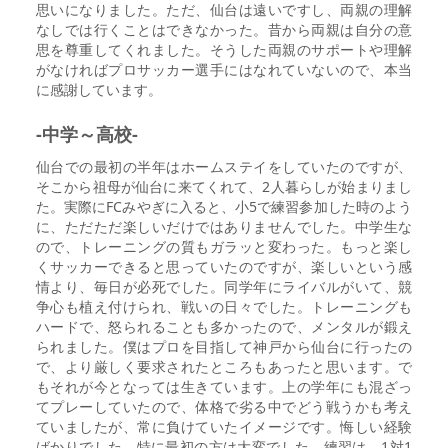
思いになりました。ただ、仙台は遠いですし、両親の理解
なしでは行くことはできなかった。昔から両親は自分の意
思を尊重してくれました。そうした両親のサポートや理解
がなければプロサッカー選手にはなれていないので、本当
に感謝しています。
-中学～高校-
仙台での最初の半年はホームステイをしていたのですが、
そこから祖母が仙台に来てくれて、2人暮らしが始まりまし
た。実際にFCみやぎに入ると、小5で練習参加した時のよう
に、ただただ楽しいだけではありませんでした。中学生な
ので、トレーニングの質もガラッと変わった。もっと楽し
くサッカーできると思っていたのですが、楽しいという感
情より、毎日が必死でした。同学年にライバルがいて、競
争心も植え付けられ、戦いの日々でした。トレーニングも
ハードで、怒られることも多かったので、メンタルが鍛え
られました。僕はプロを目指して神戸から仙台に行ったの
で、より厳しく要求されたところもあったと思います。で
もそれが今となっては生きています。上の学年にも混ざっ
てプレーしていたので、体格で劣る中でどう戦うかも考え
ていましたが、常に負けていたイメージです。悔しい経験
ばかりでした。特に最初の方は大変でした。練習は、1対1