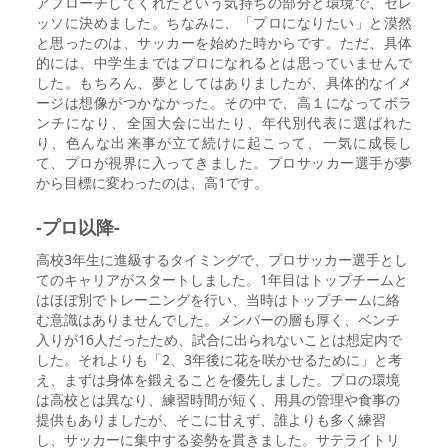
アプローチしてくれたという気持ちの部分と環境で、セレ
ッソに決めました。ちなみに、「プロになりたい」と漠然
と思ったのは、サッカーを始めた時からです。ただ、具体
的には、中学生まではプロになれるとは思っていませんで
した。もちろん、夢としてはありましたが、具体的なイメ
ージは想像がつかなかった。その中で、高１になってボラ
ンチになり、全国大会に出たり、年代別代表に選ばれた
り、色んな出来事が立て続けに起こって、一気に成長し
て、プロが視界に入ってきました。プロサッカー選手が夢
から目標に変わったのは、高1です。
-プロ以降-
高校3年生に進級するタイミングで、プロサッカー選手とし
てのキャリアがスタートしました。1年目はトップチームと
はほぼ別でトレーニングを行い、当時はトップチームに絡
む意識はありませんでした。メンバーの層も厚く、ベンチ
入りが16人だったため、試合に出られないことは想定内で
した。それよりも「2、3年後に花を咲かせるために」と考
え、まずは身体を鍛えることを優先しました。プロの環境
は高校とは異なり、練習時間が短く、用具の管理や食事の
提供もありましたが、そこに甘えず、誰よりも多く練習
し、サッカーに集中する姿勢を貫きました。サテライトリ