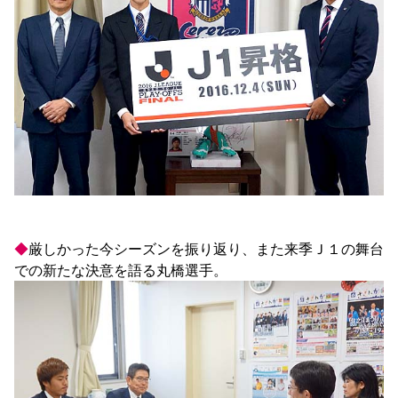
YANMAR HANASAKA STADIUM
すべて
チーム
グッズ
チケット
イベント
ファンクラブ
サステナビリティ
ホームタウン
パートナー
スポーツクラブ
メディア
30周年
DAZNで観戦
アカデミー
サステナビリティポリシー
SDGsのゴール
インパクトレポート
活動レポート
SPORT POSITIVE LEAGUES
取り組み実績
DAZNで観戦
スポーツクラブ
アウェイツアー
スポーツクラブ
アウェイツアー
関連団体/施設
よくある質問
長居公園
セレッソフットサルパーク
セレッソフットサルパーク長居
よくある質問
セレッソスポーツパーク舞洲
YANMAR HANASAKA STADIUM
セレッソ大阪アカデミー
子供のサッカースクール
大人のサッカースクール
その他スポーツクラブ
◆
厳しかった今シーズンを振り返り、また来季Ｊ１の舞台