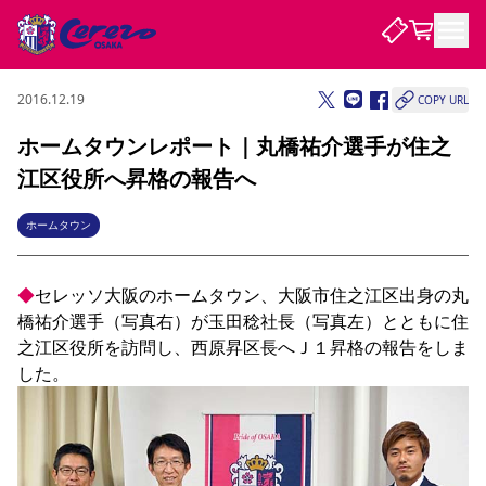
2016.12.19
COPY URL
試合・チーム
ホームタウンレポート｜丸橋祐介選手が住之
江区役所へ昇格の報告へ
観戦する
試合について
試合日程 / 結果
順位表
ホームタウン
クラブを知る
チケット
チームについて
◆
セレッソ大阪のホームタウン、大阪市住之江区出身の丸
チケット情報
販売スケジュール
価格・席種
購入方法
選手・スタッフ
スケジュール
メディア情報
アクセス
レディース
シーズンシート
法人シーズンシート
福祉サービス
団体チケット
アカデミー
ハナサカプレーヤー
歴代所属選手
橋祐介選手（写真右）が玉田稔社長（写真左）とともに住
ファンクラブ
特定興行入場券
セレッソ大阪について
譲渡サービス
リセールサービス
之江区役所を訪問し、西原昇区長へＪ１昇格の報告をしま
クラブ紹介
観戦ガイド
沿革
シーズン記録
求人情報
ニュース
ファンクラブ
初めて観戦ガイド
サポートする
キッズ向けサービス
グルメ
マッチデープログラム
観戦マナー&ルール
ビジターサポーター観戦ガイド
公式アプリ
SAKURA SOCIO
招待券引換方法
まいセレチケット
会員規定
パートナー企業募集中
セレッソ大阪VISAカード
サポートスタッフ
婚姻届・出生届・命名書
セレッソアイデアちょうだいな
スタジアム
応援商店街
レディース
ニュース
Lise（ライセンスビジネス）