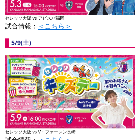
YANMAR HANASAKA STADIUM
すべて
チーム
グッズ
チケット
イベント
ファンクラブ
サステナビリティ
ホームタウン
パートナー
スポーツクラブ
メディア
30周年
DAZNで観戦
セレッソ大阪 vs アビスパ福岡
アカデミー
サステナビリティポリシー
SDGsのゴール
インパクトレポート
試合情報：
＜こちら＞
活動レポート
SPORT POSITIVE LEAGUES
取り組み実績
DAZNで観戦
スポーツクラブ
アウェイツアー
5/9(土) 
スポーツクラブ
アウェイツアー
関連団体/施設
よくある質問
長居公園
セレッソフットサルパーク
セレッソフットサルパーク長居
よくある質問
セレッソスポーツパーク舞洲
YANMAR HANASAKA STADIUM
セレッソ大阪アカデミー
子供のサッカースクール
大人のサッカースクール
その他スポーツクラブ
セレッソ大阪 vs V・ファーレン長崎
試合情報：
＜こちら＞