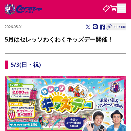
2026.05.01
COPY URL
試合・チーム
5月はセレッソわくわくキッズデー開催！
観戦する
試合について
試合日程 / 結果
順位表
5/3(日・祝) 
クラブを知る
チケット
チームについて
チケット情報
販売スケジュール
価格・席種
購入方法
選手・スタッフ
スケジュール
メディア情報
アクセス
レディース
シーズンシート
法人シーズンシート
福祉サービス
団体チケット
アカデミー
ハナサカプレーヤー
歴代所属選手
ファンクラブ
特定興行入場券
セレッソ大阪について
譲渡サービス
リセールサービス
クラブ紹介
観戦ガイド
沿革
シーズン記録
求人情報
ニュース
ファンクラブ
初めて観戦ガイド
サポートする
キッズ向けサービス
グルメ
マッチデープログラム
観戦マナー&ルール
ビジターサポーター観戦ガイド
公式アプリ
SAKURA SOCIO
SAKURA POINT Program
招待券引換方法
先行入場
パートナー企業募集中
セレッソ大阪VISAカード
サポートスタッフ
まいセレチケット
会員規定
婚姻届・出生届・命名書
セレッソアイデアちょうだいな
スタジアム
応援商店街
レディース
ニュース
Lise（ライセンスビジネス）