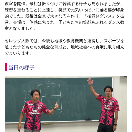
教室を開催。最初は振り付けに苦戦する様子も見られましたが、
YANMAR HANASAKA STADIUM
すべて
チーム
グッズ
チケット
イベント
ファンクラブ
練習を重ねるごとに上達し、笑顔で元気いっぱいに踊る姿が印象
サステナビリティ
ホームタウン
パートナー
スポーツクラブ
メディア
30周年
DAZNで観戦
的でした。最後は全員で大きな円を作り、「桜満開ダンス」を披
アカデミー
サステナビリティポリシー
SDGsのゴール
インパクトレポート
露。会場は一体感に包まれ、子どもたちの笑顔あふれるダンス教
活動レポート
SPORT POSITIVE LEAGUES
取り組み実績
DAZNで観戦
室となりました。
スポーツクラブ
アウェイツアー
セレッソ大阪では、今後も地域や教育機関と連携し、スポーツを
スポーツクラブ
通じた子どもたちの健全な育成と、地域社会への貢献に取り組ん
アウェイツアー
でまいります。
関連団体/施設
よくある質問
当日の様子
長居公園
セレッソフットサルパーク
セレッソフットサルパーク長居
よくある質問
セレッソスポーツパーク舞洲
YANMAR HANASAKA STADIUM
セレッソ大阪アカデミー
子供のサッカースクール
大人のサッカースクール
その他スポーツクラブ