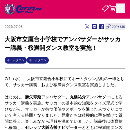
2026.07.08
COPY URL
試合・チーム
大阪市立鷹合小学校でアンバサダーがサッカ
ー講義・桜満開ダンス教室を実施！
観戦する
試合について
試合日程 / 結果
順位表
ホームタウン
ホームタウン
クラブを知る
チケット
チームについて
7/1（水）、大阪市立鷹合小学校にてホームタウン活動の一環とし
チケット情報
販売スケジュール
価格・席種
購入方法
選手・スタッフ
スケジュール
メディア情報
アクセス
レディース
シーズンシート
法人シーズンシート
福祉サービス
団体チケット
て、サッカー講義、および桜満開ダンス教室を実施しました。
アカデミー
ハナサカプレーヤー
歴代所属選手
ファンクラブ
特定興行入場券
セレッソ大阪について
譲渡サービス
リセールサービス
はじめに、
勝矢寿延
アンバサダー、
丸橋祐介
アンバサダーによる
クラブ紹介
観戦ガイド
沿革
シーズン記録
求人情報
サッカー講義を実施。サッカーの基本的な知識をクイズ形式で学
ニュース
ファンクラブ
びながら、サッカーが持つ価値やスポーツを通じた人づくりにつ
初めて観戦ガイド
サポートする
キッズ向けサービス
グルメ
マッチデープログラム
観戦マナー&ルール
ビジターサポーター観戦ガイド
公式アプリ
いて考える時間となりました。児童たちは積極的に手を挙げて質
SAKURA SOCIO
SAKURA POINT Program
招待券引換方法
先行入場
パートナー企業募集中
セレッソ大阪VISAカード
サポートスタッフ
問に答え、楽しみながら理解を深めていました。講義後は体育館
まいセレチケット
会員規定
婚姻届・出生届・命名書
セレッソアイデアちょうだいな
スタジアム
応援商店街
レディース
へ移動し、
セレッソ大阪応援ナビゲーター
とともに桜満開ダンス
ニュース
Lise（ライセンスビジネス）