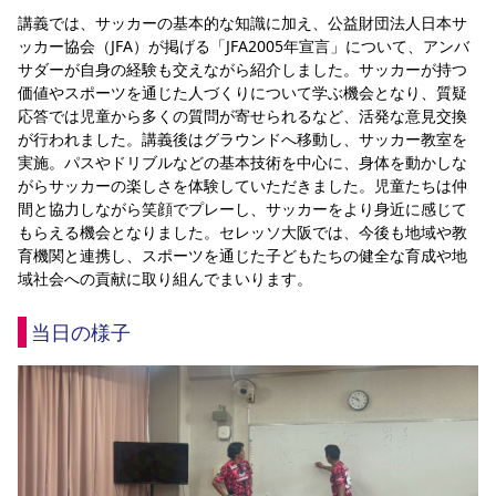
YANMAR HANASAKA STADIUM
講義では、サッカーの基本的な知識に加え、公益財団法人日本サ
すべて
チーム
グッズ
チケット
イベント
ファンクラブ
サステナビリティ
ッカー協会（JFA）が掲げる「JFA2005年宣言」について、アンバ
ホームタウン
パートナー
スポーツクラブ
メディア
30周年
DAZNで観戦
アカデミー
サダーが自身の経験も交えながら紹介しました。サッカーが持つ
サステナビリティポリシー
SDGsのゴール
インパクトレポート
価値やスポーツを通じた人づくりについて学ぶ機会となり、質疑
活動レポート
SPORT POSITIVE LEAGUES
取り組み実績
DAZNで観戦
応答では児童から多くの質問が寄せられるなど、活発な意見交換
スポーツクラブ
アウェイツアー
が行われました。講義後はグラウンドへ移動し、サッカー教室を
実施。パスやドリブルなどの基本技術を中心に、身体を動かしな
スポーツクラブ
アウェイツアー
がらサッカーの楽しさを体験していただきました。児童たちは仲
間と協力しながら笑顔でプレーし、サッカーをより身近に感じて
関連団体/施設
よくある質問
もらえる機会となりました。セレッソ大阪では、今後も地域や教
長居公園
セレッソフットサルパーク
セレッソフットサルパーク長居
育機関と連携し、スポーツを通じた子どもたちの健全な育成や地
よくある質問
セレッソスポーツパーク舞洲
YANMAR HANASAKA STADIUM
域社会への貢献に取り組んでまいります。
セレッソ大阪アカデミー
子供のサッカースクール
大人のサッカースクール
その他スポーツクラブ
当日の様子