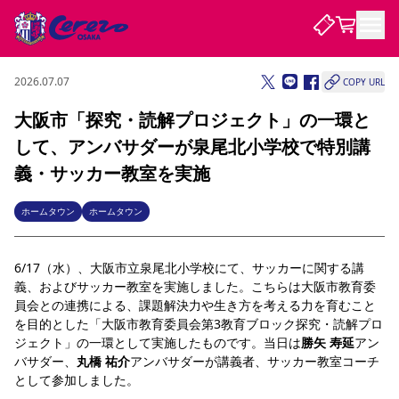
2026.07.07
COPY URL
試合・チーム
大阪市「探究・読解プロジェクト」の一環と
して、アンバサダーが泉尾北小学校で特別講
観戦する
試合について
義・サッカー教室を実施
試合日程 / 結果
順位表
クラブを知る
チケット
ホームタウン
ホームタウン
チームについて
チケット情報
販売スケジュール
価格・席種
購入方法
選手・スタッフ
スケジュール
メディア情報
アクセス
レディース
シーズンシート
法人シーズンシート
福祉サービス
団体チケット
アカデミー
ハナサカプレーヤー
歴代所属選手
6/17（水）、
大阪市立泉尾北小学校にて、サッカーに関する講
ファンクラブ
特定興行入場券
セレッソ大阪について
譲渡サービス
リセールサービス
義、およびサッカー教室を実施しました。こちらは大阪市教育委
クラブ紹介
観戦ガイド
沿革
シーズン記録
求人情報
員会との連携による、課題解決力や生き方を考える力を育むこと
を目的とした「大阪市教育委員会第3教育ブロック探究・読解プロ
ニュース
ファンクラブ
初めて観戦ガイド
サポートする
キッズ向けサービス
グルメ
マッチデープログラム
ジェクト」の一環として実施したものです。当日は
勝矢 寿延
アン
観戦マナー&ルール
ビジターサポーター観戦ガイド
公式アプリ
バサダー、
丸橋 祐介
アンバサダーが講義者、サッカー教室コーチ
SAKURA SOCIO
SAKURA POINT Program
招待券引換方法
先行入場
パートナー企業募集中
セレッソ大阪VISAカード
サポートスタッフ
まいセレチケット
会員規定
婚姻届・出生届・命名書
として参加しました。
セレッソアイデアちょうだいな
スタジアム
応援商店街
レディース
ニュース
Lise（ライセンスビジネス）