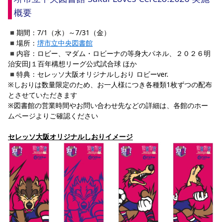
YANMAR HANASAKA STADIUM
概要
すべて
チーム
グッズ
チケット
イベント
ファンクラブ
サステナビリティ
ホームタウン
パートナー
スポーツクラブ
メディア
30周年
DAZNで観戦
アカデミー
◾️期間：7/1（水）～7/31（金）
サステナビリティポリシー
SDGsのゴール
インパクトレポート
活動レポート
SPORT POSITIVE LEAGUES
取り組み実績
◾️場所：
堺市立中央図書館
DAZNで観戦
◾️内容：ロビー、マダム・ロビーナの等身大パネル、２０２６明
スポーツクラブ
アウェイツアー
治安田J１百年構想リーグ公式試合球 ほか
◾️特典：セレッソ大阪オリジナルしおり ロビーver.
スポーツクラブ
アウェイツアー
※しおりは数量限定のため、お一人様につき各種類1枚ずつの配布
とさせていただきます
関連団体/施設
よくある質問
※図書館の営業時間やお問い合わせ先などの詳細は、各館のホー
長居公園
セレッソフットサルパーク
セレッソフットサルパーク長居
よくある質問
ムページよりご確認ください
セレッソスポーツパーク舞洲
YANMAR HANASAKA STADIUM
セレッソ大阪アカデミー
子供のサッカースクール
セレッソ大阪オリジナルしおりイメージ
大人のサッカースクール
その他スポーツクラブ