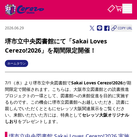
2026.06.29
COPY URL
試合・チーム
堺市立中央図書館にて「Sakai Loves
Cerezo!2026」を期間限定開催！
観戦する
試合について
試合日程 / 結果
順位表
ホームタウン
クラブを知る
チケット
チームについて
7/1（水）より堺市立中央図書館で
Sakai Loves Cerezo!2026
が期
チケット情報
販売スケジュール
価格・席種
購入方法
選手・スタッフ
スケジュール
メディア情報
アクセス
レディース
シーズンシート
法人シーズンシート
福祉サービス
団体チケット
間限定で開催されます。こちらは、大阪市立図書館との読書推進
アカデミー
ハナサカプレーヤー
歴代所属選手
ファンクラブ
特定興行入場券
セレッソ大阪について
譲渡サービス
リセールサービス
プロジェクトの一環として、図書館への来館促進を目的に実施す
るものです。この機会に堺市立図書館へお越しいただき、読書に
クラブ紹介
観戦ガイド
沿革
シーズン記録
求人情報
親しんでいただくとともにセレッソ大阪関連展示をご覧くださ
ニュース
ファンクラブ
い。来館いただいた方には、特典として
セレッソ大阪オリジナル
初めて観戦ガイド
サポートする
キッズ向けサービス
グルメ
マッチデープログラム
観戦マナー&ルール
ビジターサポーター観戦ガイド
公式アプリ
しおり
をプレゼントします。
SAKURA SOCIO
招待券引換方法
まいセレチケット
会員規定
パートナー企業募集中
セレッソ大阪VISAカード
サポートスタッフ
婚姻届・出生届・命名書
セレッソアイデアちょうだいな
スタジアム
応援商店街
レディース
ニュース
堺市立中央図書館 
Sakai Loves Cerezo!2026 実施
Lise（ライセンスビジネス）