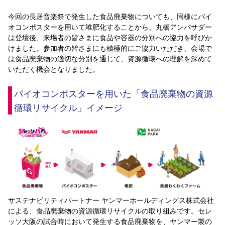
YANMAR HANASAKA STADIUM
すべて
チーム
グッズ
チケット
イベント
ファンクラブ
今回の長居音楽祭で発生した食品廃棄物についても、同様にバイ
サステナビリティ
ホームタウン
パートナー
スポーツクラブ
メディア
30周年
DAZNで観戦
オコンポスターを用いて堆肥化することから、丸橋アンバサダー
アカデミー
サステナビリティポリシー
SDGsのゴール
インパクトレポート
は登壇後、来場者の皆さまに食品や容器の分別への協力を呼びか
活動レポート
SPORT POSITIVE LEAGUES
取り組み実績
DAZNで観戦
けました。参加者の皆さまにも積極的にご協力いただき、会場で
は食品廃棄物の適切な分別を通じて、資源循環への理解を深めて
スポーツクラブ
アウェイツアー
いただく機会となりました。
スポーツクラブ
アウェイツアー
バイオコンポスターを用いた「食品廃棄物の資源
関連団体/施設
よくある質問
循環リサイクル」イメージ
長居公園
セレッソフットサルパーク
セレッソフットサルパーク長居
よくある質問
セレッソスポーツパーク舞洲
YANMAR HANASAKA STADIUM
セレッソ大阪アカデミー
子供のサッカースクール
大人のサッカースクール
その他スポーツクラブ
サステナビリティパートナー ヤンマーホールディングス株式会社
による、食品廃棄物の資源循環リサイクルの取り組みです。セレ
ッソ大阪の試合時において発生する食品廃棄物を、ヤンマー製の