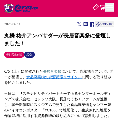
2026.06.11
COPY URL
試合・チーム
丸橋 祐介アンバサダーが長居音楽祭に登壇し
ました！
観戦する
試合について
試合日程 / 結果
順位表
6/6 FC東京戦
SDGs
クラブを知る
チケット
チームについて
6/6（土）に開催された
長居音楽祭
において、丸橋祐介アンバサダ
チケット情報
販売スケジュール
価格・席種
購入方法
選手・スタッフ
スケジュール
メディア情報
アクセス
レディース
シーズンシート
法人シーズンシート
福祉サービス
団体チケット
ーが登壇し、
食品廃棄物の資源循環リサイクル
に関する取り組み
アカデミー
ハナサカプレーヤー
歴代所属選手
ファンクラブ
特定興行入場券
セレッソ大阪について
譲渡サービス
リセールサービス
を紹介しました。
クラブ紹介
観戦ガイド
沿革
シーズン記録
求人情報
当日は、サステナビリティパートナーであるヤンマーホールディ
ニュース
ファンクラブ
ングス株式会社、セレッソ大阪、長居わくわくファームが連携
初めて観戦ガイド
サポートする
キッズ向けサービス
グルメ
マッチデープログラム
観戦マナー&ルール
ビジターサポーター観戦ガイド
公式アプリ
し、試合開催時にスタジアムで発生した食品廃棄物をヤンマー製
SAKURA SOCIO
SAKURA POINT Program
招待券引換方法
先行入場
パートナー企業募集中
セレッソ大阪VISAカード
サポートスタッフ
のバイオコンポスター「YC100」で堆肥化し、生成された堆肥を
まいセレチケット
会員規定
婚姻届・出生届・命名書
セレッソアイデアちょうだいな
スタジアム
応援商店街
レディース
作物栽培に活用する資源循環の取り組みについて説明しました。
ニュース
Lise（ライセンスビジネス）