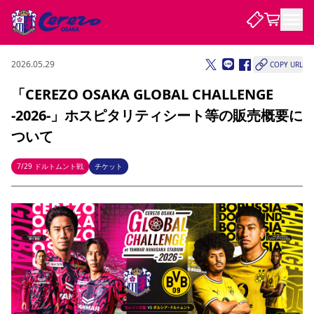
2026.05.29
COPY URL
試合・チーム
「CEREZO OSAKA GLOBAL CHALLENGE
-2026-」ホスピタリティシート等の販売概要に
観戦する
試合について
ついて
試合日程 / 結果
順位表
クラブを知る
チケット
7/29 ドルトムント戦
チケット
チームについて
チケット情報
販売スケジュール
価格・席種
購入方法
選手・スタッフ
スケジュール
メディア情報
アクセス
レディース
シーズンシート
法人シーズンシート
福祉サービス
団体チケット
アカデミー
ハナサカプレーヤー
歴代所属選手
ファンクラブ
特定興行入場券
セレッソ大阪について
譲渡サービス
リセールサービス
クラブ紹介
観戦ガイド
沿革
シーズン記録
求人情報
ニュース
ファンクラブ
初めて観戦ガイド
サポートする
キッズ向けサービス
グルメ
マッチデープログラム
観戦マナー&ルール
ビジターサポーター観戦ガイド
公式アプリ
SAKURA SOCIO
SAKURA POINT Program
招待券引換方法
先行入場
パートナー企業募集中
セレッソ大阪VISAカード
サポートスタッフ
まいセレチケット
会員規定
婚姻届・出生届・命名書
セレッソアイデアちょうだいな
スタジアム
応援商店街
レディース
ニュース
Lise（ライセンスビジネス）