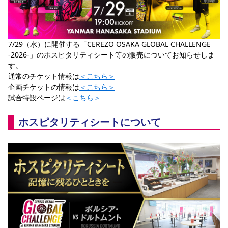
YANMAR HANASAKA STADIUM
すべて
チーム
グッズ
チケット
イベント
ファンクラブ
サステナビリティ
ホームタウン
パートナー
スポーツクラブ
メディア
30周年
DAZNで観戦
アカデミー
サステナビリティポリシー
SDGsのゴール
インパクトレポート
活動レポート
SPORT POSITIVE LEAGUES
取り組み実績
7/29（水）に開催する「CEREZO OSAKA GLOBAL CHALLENGE 
DAZNで観戦
-2026-」のホスピタリティシート等の販売についてお知らせしま
スポーツクラブ
アウェイツアー
す。
通常のチケット情報は
＜こちら＞
スポーツクラブ
アウェイツアー
企画チケットの情報は
＜こちら＞
試合特設ページは
＜こちら＞
関連団体/施設
よくある質問
長居公園
セレッソフットサルパーク
セレッソフットサルパーク長居
よくある質問
ホスピタリティシートについて
セレッソスポーツパーク舞洲
YANMAR HANASAKA STADIUM
セレッソ大阪アカデミー
子供のサッカースクール
大人のサッカースクール
その他スポーツクラブ