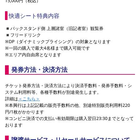
15,000円（税込）
快適シート特典内容
◾️バックスタンド側 上層諸室（旧記者室）観覧券
◾️フリードリンク
※DP（ダイナミックプライシング）の対象となります
※一回の購入で最大4名様まで購入可能です
※エリア内自由席となります 
発券方法・決済方法
チケット発券方法・決済方法により決済手数料・発券手数料・シ
ステム利用料等、各種手数料が別途発生します。
詳細は
＜こちら＞
※本興行は上記記載の販売手数料の他、別途特別販売利用料220
円/1枚がかかります
※コンビニ決済での支払い有効期限は購入翌日23:30までとなって
おります 
譲渡サービス・リセールサービスについて