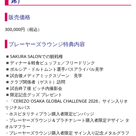
席）
販売価格
300,000円（税込）
プレーヤーズラウンジ特典内容
◾️SAKURA SALONでの観戦権
◾️ディナー＆軽食ビュッフェ／フリードリンク
◾️ボルシア・ドルトムント選手バスアライバル見学
◾️試合後メディアミックスゾーン　見学
◾️クラブ関係者（ゲスト）訪問
◾️試合終了後 ピッチ内撮影会
◾️限定記念グッズ プレゼント
・「CEREZO OSAKA GLOBAL CHALLENGE 2026」サイン入りオ
リジナルパス
・ホスピタリティプラン購入者限定ピンバッジ
・プレーヤーズラウンジ＆プラチナシート購入者限定デザイン タ
オルマフラー
・プレーヤーズラウンジ購入者限定 サイン入り記念メタルグラフ