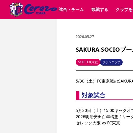
試合・チーム
観戦する
クラブを
2026.05.27
試合日程 / 結果
チケット情報
クラブ紹介
SAKURA SOCIO
すべて
チーム
沿革
販売スケジュール
順位表
グッズ
SAKURA POINT Program
シーズン記録
チケット
求人情報
価格・席種
イベント
招待券引換方法
ファンクラブ
購入方法
シ
団体チケット
婚姻届・出生届・命名書
30周年
特定興行入場券
譲渡サービス
リセールサー
SAKURA SOCIO
選手・スタッフ
パートナー企業募集中
スケジュール
セレッソ大阪VISAカード
メディア情報
アクセス
サポートス
レ
歴代所属選手
初めて観戦ガイド
Lise（ライセンスビジネス）
キッズ向けサービス
グルメ
マッチデー
5/30 FC東京戦
ファンクラブ
ビジターサポーター観戦ガイド
公式アプリ
サステナビリティポリシー
SDGsのゴール
インパクトレポ
5/30（土）FC東京戦のSAKU
YANMAR HANASAKA STADIUM
取り組み実績
DAZNで観戦
対象試合
スポーツクラブ
5月30日（土）15:00キックオフ（
長居公園
セレッソフットサルパーク
2026明治安田百年構想J1リー
セレッソフットサルパ
YANMAR HANASAKA STADIUM
セレッソ大阪アカデミー
セレッソ大阪 vs FC東京
その他スポーツクラブ