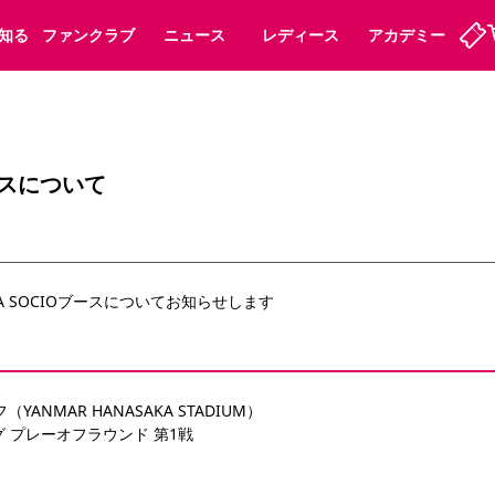
知る
ファンクラブ
ニュース
レディース
アカデミー
ーズンシート
ホームタウン
先行入場
まいセレチケット
法人シーズンシート
パートナー
スポーツクラブ
会員規定
福祉サービス
メディア
ビス
ブースについて
タッフ
ディース
セレッソアイデアちょうだいな
アカデミー
ハナサカプレーヤー
応援商店街
プログラム
観戦マナー&ルール
ート
活動レポート
SPORT POSITIVE LEAGUES
RA SOCIOブースについてお知らせします
アウェイツアー
よくある質問
YANMAR HANASAKA STADIUM）
グ プレーオフラウンド 第1戦
ーク長居
セレッソスポーツパーク舞洲
子供のサッカースクール
大人のサッカースクール