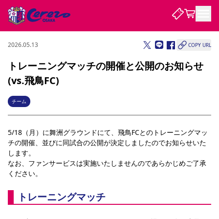
2026.05.13
COPY URL
試合・チーム
トレーニングマッチの開催と公開のお知らせ
(vs.飛鳥FC)
観戦する
試合について
試合日程 / 結果
順位表
チーム
クラブを知る
チケット
チームについて
5/18（月）に舞洲グラウンドにて、飛鳥FCとのトレーニングマッ
チケット情報
販売スケジュール
価格・席種
購入方法
選手・スタッフ
スケジュール
メディア情報
アクセス
レディース
シーズンシート
法人シーズンシート
福祉サービス
団体チケット
チの開催、並びに同試合の公開が決定しましたのでお知らせいた
アカデミー
ハナサカプレーヤー
歴代所属選手
ファンクラブ
特定興行入場券
セレッソ大阪について
譲渡サービス
リセールサービス
します。
なお、ファンサービスは実施いたしませんのであらかじめご了承
クラブ紹介
観戦ガイド
沿革
シーズン記録
求人情報
ください。
ニュース
ファンクラブ
初めて観戦ガイド
サポートする
キッズ向けサービス
グルメ
マッチデープログラム
観戦マナー&ルール
ビジターサポーター観戦ガイド
公式アプリ
トレーニングマッチ
SAKURA SOCIO
SAKURA POINT Program
招待券引換方法
先行入場
パートナー企業募集中
セレッソ大阪VISAカード
サポートスタッフ
まいセレチケット
会員規定
婚姻届・出生届・命名書
セレッソアイデアちょうだいな
スタジアム
応援商店街
レディース
ニュース
Lise（ライセンスビジネス）