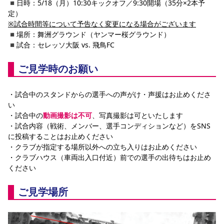
◾︎日時：5/18（月）10:30キックオフ／9:30開場（35分×2本予
YANMAR HANASAKA STADIUM
定）
すべて
チーム
グッズ
チケット
イベント
ファンクラブ
サステナビリティ
ホームタウン
パートナー
スポーツクラブ
メディア
30周年
※試合時間等について予告なく変更になる場合がございます
DAZNで観戦
アカデミー
◾︎場所：舞洲グラウンド（ヤンマー桜グラウンド）
サステナビリティポリシー
SDGsのゴール
インパクトレポート
活動レポート
SPORT POSITIVE LEAGUES
取り組み実績
DAZNで観戦
◾︎試合：セレッソ大阪 vs. 飛鳥FC
スポーツクラブ
アウェイツアー
ご見学時のお願い
スポーツクラブ
アウェイツアー
・試合中のスタンドからの選手への声がけ・声援はお止めくださ
関連団体/施設
よくある質問
い
長居公園
セレッソフットサルパーク
セレッソフットサルパーク長居
・試合中の
動画撮影は不可
、写真撮影は可といたします
よくある質問
セレッソスポーツパーク舞洲
YANMAR HANASAKA STADIUM
・試合内容（戦術、メンバー、選手コンディションなど）をSNS
セレッソ大阪アカデミー
子供のサッカースクール
に投稿することはお止めください
大人のサッカースクール
その他スポーツクラブ
・クラブが指定する場所以外への立ち入りはお止めください
・クラブハウス（車両出入口付近）前での選手の出待ちはお止め
ください
ご見学場所