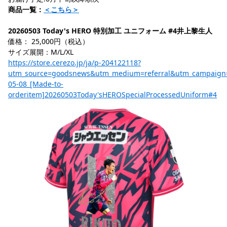
商品一覧：
＜こちら＞
20260503 Today's HERO 特別加工 ユニフォーム #4井上黎生人
価格： 25,000円（税込）
サイズ展開：M/L/XL
https://store.cerezo.jp/ja/p-204122118?
utm_source=goodsnews&utm_medium=referral&utm_campaign
05-08_[Made-to-
orderitem]20260503Today'sHEROSpecialProcessedUniform#4