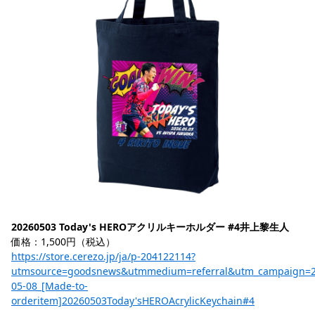
20260503 Today's HEROアクリルキーホルダー #4井上黎生人
価格：1,500円（税込）
https://store.cerezo.jp/ja/p-204122114?
utmsource=goodsnews&utmmedium=referral&utm_campaign=2
05-08_[Made-to-
orderitem]20260503Today'sHEROAcrylicKeychain#4