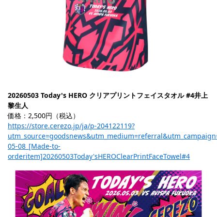
20260503 Today's HERO クリアプリントフェイスタオル #4井上
黎生人
価格：2,500円（税込）
https://store.cerezo.jp/ja/p-204122119?
utm_source=goodsnews&utm_medium=referral&utm_campaign
05-08_[Made-to-
orderitem]20260503Today'sHEROClearPrintFaceTowel#4