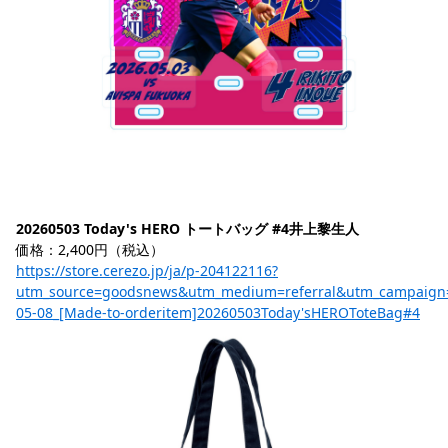
20260503 Today's HERO トートバッグ #4井上黎生人
価格：2,400円（税込）
https://store.cerezo.jp/ja/p-204122116?
utm_source=goodsnews&utm_medium=referral&utm_campaign
05-08_[Made-to-orderitem]20260503Today'sHEROToteBag#4