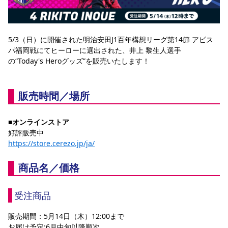
YANMAR HANASAKA STADIUM
すべて
チーム
グッズ
チケット
イベント
ファンクラブ
サステナビリティ
ホームタウン
パートナー
スポーツクラブ
メディア
30周年
DAZNで観戦
アカデミー
サステナビリティポリシー
SDGsのゴール
インパクトレポート
5/3（日）に開催された明治安田J1百年構想リーグ第14節 アビス
活動レポート
SPORT POSITIVE LEAGUES
取り組み実績
DAZNで観戦
パ福岡戦にてヒーローに選出された、井上 黎生人選手
の“Today's Heroグッズ”を販売いたします！
スポーツクラブ
アウェイツアー
スポーツクラブ
アウェイツアー
販売時間／場所
関連団体/施設
よくある質問
長居公園
セレッソフットサルパーク
セレッソフットサルパーク長居
よくある質問
■オンラインストア
セレッソスポーツパーク舞洲
YANMAR HANASAKA STADIUM
好評販売中
セレッソ大阪アカデミー
子供のサッカースクール
大人のサッカースクール
その他スポーツクラブ
https://store.cerezo.jp/ja/
商品名／価格
受注商品
販売期間：5月14日（木）12:00まで
お届け予定:6月中旬以降順次