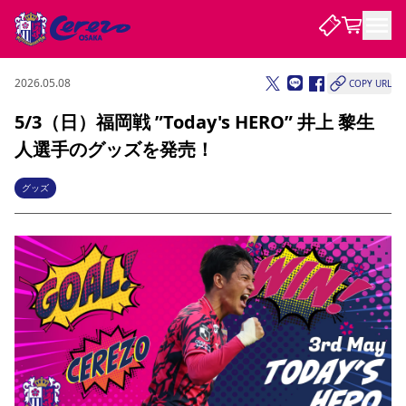
2026.05.08
COPY URL
試合・チーム
5/3（日）福岡戦 ”Today's HERO” 井上 黎生
人選手のグッズを発売！
観戦する
試合について
試合日程 / 結果
順位表
グッズ
クラブを知る
チケット
チームについて
チケット情報
販売スケジュール
価格・席種
購入方法
選手・スタッフ
スケジュール
メディア情報
アクセス
レディース
シーズンシート
法人シーズンシート
福祉サービス
団体チケット
アカデミー
ハナサカプレーヤー
歴代所属選手
ファンクラブ
特定興行入場券
セレッソ大阪について
譲渡サービス
リセールサービス
クラブ紹介
観戦ガイド
沿革
シーズン記録
求人情報
ニュース
ファンクラブ
初めて観戦ガイド
サポートする
キッズ向けサービス
グルメ
マッチデープログラム
観戦マナー&ルール
ビジターサポーター観戦ガイド
公式アプリ
SAKURA SOCIO
SAKURA POINT Program
招待券引換方法
先行入場
パートナー企業募集中
セレッソ大阪VISAカード
サポートスタッフ
まいセレチケット
会員規定
婚姻届・出生届・命名書
セレッソアイデアちょうだいな
スタジアム
応援商店街
レディース
ニュース
Lise（ライセンスビジネス）