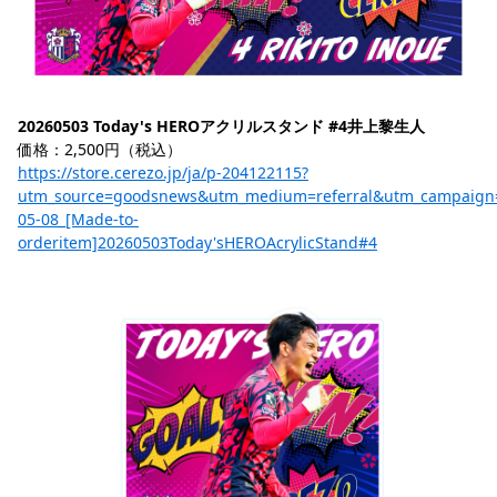
20260503 Today's HEROアクリルスタンド #4井上黎生人
価格：2,500円（税込）
https://store.cerezo.jp/ja/p-204122115?
utm_source=goodsnews&utm_medium=referral&utm_campaign
05-08_[Made-to-
orderitem]20260503Today'sHEROAcrylicStand#4