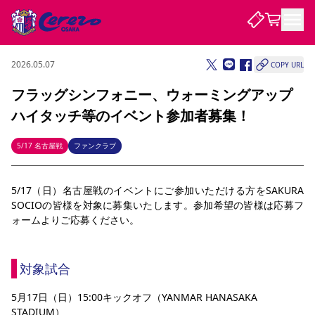
2026.05.07
COPY URL
試合・チーム
フラッグシンフォニー、ウォーミングアップ
ハイタッチ等のイベント参加者募集！
観戦する
試合について
試合日程 / 結果
順位表
5/17 名古屋戦
ファンクラブ
クラブを知る
チケット
チームについて
5/17（日）名古屋戦のイベントにご参加いただける方をSAKURA 
チケット情報
販売スケジュール
価格・席種
購入方法
選手・スタッフ
スケジュール
メディア情報
アクセス
レディース
シーズンシート
法人シーズンシート
福祉サービス
団体チケット
SOCIOの皆様を対象に募集いたします。参加希望の皆様は応募フ
アカデミー
ハナサカプレーヤー
歴代所属選手
ファンクラブ
特定興行入場券
セレッソ大阪について
譲渡サービス
リセールサービス
ォームよりご応募ください。
クラブ紹介
観戦ガイド
沿革
シーズン記録
求人情報
ニュース
ファンクラブ
初めて観戦ガイド
サポートする
キッズ向けサービス
グルメ
マッチデープログラム
対象試合
観戦マナー&ルール
ビジターサポーター観戦ガイド
公式アプリ
SAKURA SOCIO
招待券引換方法
まいセレチケット
会員規定
パートナー企業募集中
セレッソ大阪VISAカード
サポートスタッフ
5月17日（日）15:00キックオフ（YANMAR HANASAKA 
婚姻届・出生届・命名書
セレッソアイデアちょうだいな
スタジアム
応援商店街
レディース
ニュース
STADIUM）
Lise（ライセンスビジネス）