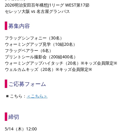
2026明治安田百年構想J1リーグ WEST第17節
YANMAR HANASAKA STADIUM
すべて
チーム
グッズ
チケット
イベント
ファンクラブ
サステナビリティ
セレッソ大阪 vs 名古屋グランパス
ホームタウン
パートナー
スポーツクラブ
メディア
30周年
DAZNで観戦
アカデミー
サステナビリティポリシー
SDGsのゴール
インパクトレポート
募集内容
活動レポート
SPORT POSITIVE LEAGUES
取り組み実績
DAZNで観戦
スポーツクラブ
アウェイツアー
フラッグシンフォニー（30名）
ウォーミングアップ見学（10組20名）
スポーツクラブ
アウェイツアー
フラッグベアラー（6名）
プリントシール撮影会（200組400名）
関連団体/施設
よくある質問
ウォーミングアップハイタッチ（20名）※キッズ会員限定※
長居公園
セレッソフットサルパーク
セレッソフットサルパーク長居
ウェルカムキッズ（20名）※キッズ会員限定※
よくある質問
セレッソスポーツパーク舞洲
YANMAR HANASAKA STADIUM
セレッソ大阪アカデミー
子供のサッカースクール
大人のサッカースクール
その他スポーツクラブ
ご応募フォーム
◾️こちら：
＜こちら＞
締切         
5/14（木）12:00