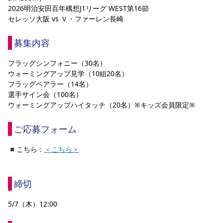
2026明治安田百年構想J1リーグ WEST第16節
YANMAR HANASAKA STADIUM
すべて
チーム
グッズ
チケット
イベント
ファンクラブ
サステナビリティ
セレッソ大阪 vs Ｖ・ファーレン長崎
ホームタウン
パートナー
スポーツクラブ
メディア
30周年
DAZNで観戦
アカデミー
サステナビリティポリシー
SDGsのゴール
インパクトレポート
募集内容
活動レポート
SPORT POSITIVE LEAGUES
取り組み実績
DAZNで観戦
スポーツクラブ
アウェイツアー
フラッグシンフォニー（30名）
ウォーミングアップ見学（10組20名）
スポーツクラブ
アウェイツアー
フラッグベアラー（14名）
選手サイン会（100名）
関連団体/施設
よくある質問
ウォーミングアップハイタッチ（20名）※キッズ会員限定※
長居公園
セレッソフットサルパーク
セレッソフットサルパーク長居
よくある質問
セレッソスポーツパーク舞洲
YANMAR HANASAKA STADIUM
ご応募フォーム
セレッソ大阪アカデミー
子供のサッカースクール
大人のサッカースクール
その他スポーツクラブ
◾️こちら：
＜こちら＞
締切         
5/7（木）12:00