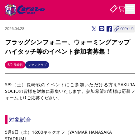
2026.04.28
COPY URL
試合・チーム
フラッグシンフォニー、ウォーミングアップ
ハイタッチ等のイベント参加者募集！
観戦する
試合について
試合日程 / 結果
順位表
5/9 長崎戦
ファンクラブ
クラブを知る
チケット
チームについて
5/9（土）長崎戦のイベントにご参加いただける方をSAKURA 
チケット情報
販売スケジュール
価格・席種
購入方法
選手・スタッフ
スケジュール
メディア情報
アクセス
レディース
シーズンシート
法人シーズンシート
福祉サービス
団体チケット
SOCIOの皆様を対象に募集いたします。参加希望の皆様は応募フ
アカデミー
ハナサカプレーヤー
歴代所属選手
ファンクラブ
特定興行入場券
セレッソ大阪について
譲渡サービス
リセールサービス
ォームよりご応募ください。
クラブ紹介
観戦ガイド
沿革
シーズン記録
求人情報
ニュース
ファンクラブ
初めて観戦ガイド
サポートする
キッズ向けサービス
グルメ
マッチデープログラム
対象試合
観戦マナー&ルール
ビジターサポーター観戦ガイド
公式アプリ
SAKURA SOCIO
招待券引換方法
まいセレチケット
会員規定
パートナー企業募集中
セレッソ大阪VISAカード
サポートスタッフ
5月9日（土）16:00キックオフ（YANMAR HANASAKA 
婚姻届・出生届・命名書
セレッソアイデアちょうだいな
スタジアム
応援商店街
レディース
ニュース
STADIUM）
Lise（ライセンスビジネス）