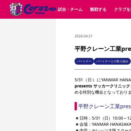
試合・チーム
観戦する
クラブを
2026.04.21
試合日程 / 結果
チケット情報
クラブ紹介
SAKURA SOCIO
すべて
チーム
沿革
販売スケジュール
順位表
グッズ
SAKURA POINT Program
シーズン記録
チケット
求人情報
価格・席種
イベント
招待券引換方法
ファンクラブ
購入方法
シ
団体チケット
30周年
特定興行入場券
譲渡サービス
リセールサー
平野クレーン工業pre
選手・スタッフ
パートナー企業募集中
スケジュール
セレッソ大阪VISAカード
メディア情報
アクセス
サポートス
レ
歴代所属選手
初めて観戦ガイド
Lise（ライセンスビジネス）
キッズ向けサービス
グルメ
マッチデー
パートナー
パートナーとの取り組み
ビジターサポーター観戦ガイド
公式アプリ
サステナビリティポリシー
SDGsのゴール
インパクトレポ
5/31（日）にYANMAR HA
YANMAR HANASAKA STADIUM
取り組み実績
DAZNで観戦
presents サッカークリニック
める特別な機会となっており
スポーツクラブ
平野クレーン工業pres
長居公園
セレッソフットサルパーク
セレッソフットサルパ
◾️日時：5/31（日）10:00～12
YANMAR HANASAKA STADIUM
セレッソ大阪アカデミー
その他スポーツクラブ
◾️会場：YANMAR HANASA
◾️内容：セレッソ大阪スクー