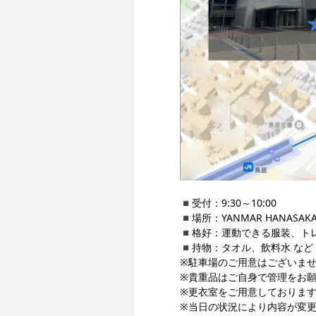
◾️受付：9:30～10:00
◾️場所：YANMAR HANASA
◾️格好：運動できる服装、ト
◾️持物：タオル、飲料水 など
※駐車場のご用意はございま
※貴重品はご自身で管理をお
※更衣室をご用意しておりま
※当日の状況により内容が変