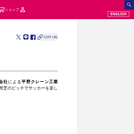
ショップ
ENGLISH
COPY URL
会社
による
平野クレーン工業
然芝のピッチでサッカーを楽し