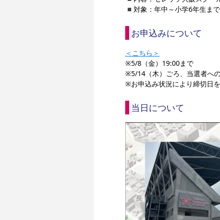
◾️対象：年中～小学6年生ま
お申込みについて
＜こちら＞
※5/8（金）19:00まで
※5/14（木）ごろ、当選者
※お申込み状況により締切日
当日について