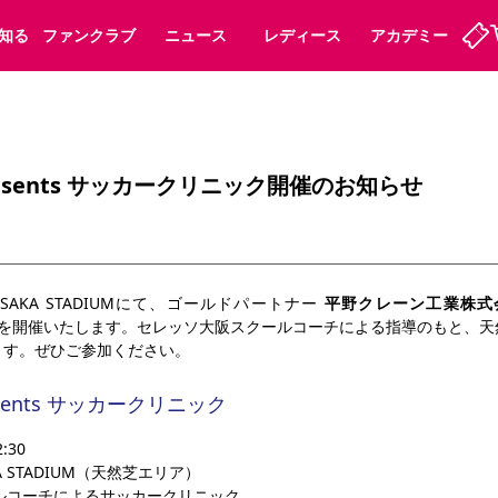
知る
ファンクラブ
ニュース
レディース
アカデミー
ーズンシート
ホームタウン
まいセレチケット
法人シーズンシート
パートナー
会員規定
スポーツクラブ
婚姻届・出生届・命名書
福祉サービス
メディア
ビス
sents サッカークリニック開催のお知らせ
タッフ
ディース
セレッソアイデアちょうだいな
アカデミー
ハナサカプレーヤー
応援商店街
プログラム
観戦マナー&ルール
ート
活動レポート
SPORT POSITIVE LEAGUES
NASAKA STADIUMにて、ゴールドパートナー 
平野クレーン工業株式
アウェイツアー
よくある質問
を開催いたします。セレッソ大阪スクールコーチによる指導のもと、天
ます。ぜひご参加ください。
ents サッカークリニック
ーク長居
セレッソスポーツパーク舞洲
:30
子供のサッカースクール
大人のサッカースクール
KA STADIUM（天然芝エリア）
ルコーチによるサッカークリニック