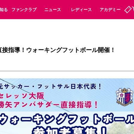
知る
ファンクラブ
ニュース
レディース
アカデミー
ーズンシート
ホームタウン
先行入場
まいセレチケット
法人シーズンシート
パートナー
スポーツクラブ
会員規定
福祉サービス
メディア
ビス
直接指導！ウォーキングフットボール開催！
タッフ
ディース
セレッソアイデアちょうだいな
アカデミー
ハナサカプレーヤー
応援商店街
プログラム
観戦マナー&ルール
ート
活動レポート
SPORT POSITIVE LEAGUES
アウェイツアー
よくある質問
ーク長居
セレッソスポーツパーク舞洲
子供のサッカースクール
大人のサッカースクール