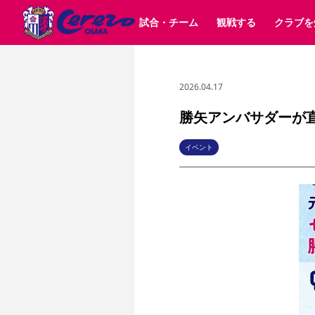
試合・チーム
観戦する
クラブを
2026.04.17
試合日程 / 結果
チケット情報
クラブ紹介
SAKURA SOCIO
すべて
チーム
沿革
販売スケジュール
順位表
グッズ
SAKURA POINT Program
シーズン記録
チケット
求人情報
価格・席種
イベント
招待券引換方法
ファンクラブ
購入方法
シ
団体チケット
婚姻届・出生届・命名書
30周年
特定興行入場券
譲渡サービス
リセールサー
勝矢アンバサダーが
選手・スタッフ
パートナー企業募集中
スケジュール
セレッソ大阪VISAカード
メディア情報
アクセス
サポートス
レ
歴代所属選手
初めて観戦ガイド
Lise（ライセンスビジネス）
キッズ向けサービス
グルメ
マッチデー
イベント
ビジターサポーター観戦ガイド
公式アプリ
サステナビリティポリシー
SDGsのゴール
インパクトレポ
YANMAR HANASAKA STADIUM
取り組み実績
DAZNで観戦
スポーツクラブ
長居公園
セレッソフットサルパーク
セレッソフットサルパ
YANMAR HANASAKA STADIUM
セレッソ大阪アカデミー
その他スポーツクラブ