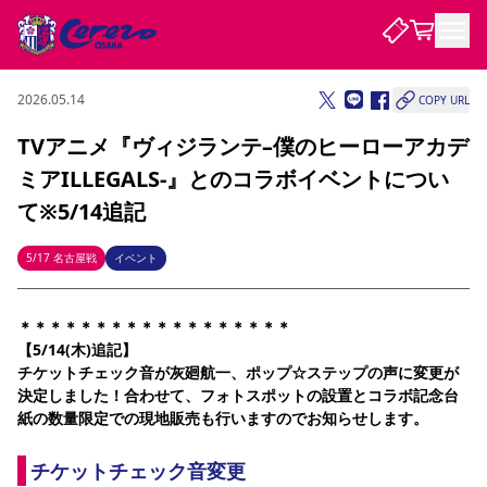
2026.05.14
COPY URL
試合・チーム
TVアニメ『ヴィジランテ–僕のヒーローアカデ
ミアILLEGALS-』とのコラボイベントについ
観戦する
試合について
て※5/14追記
試合日程 / 結果
順位表
クラブを知る
チケット
5/17 名古屋戦
イベント
チームについて
チケット情報
販売スケジュール
価格・席種
購入方法
選手・スタッフ
スケジュール
メディア情報
アクセス
レディース
シーズンシート
法人シーズンシート
福祉サービス
団体チケット
アカデミー
ハナサカプレーヤー
歴代所属選手
＊＊＊＊＊＊＊＊＊＊＊＊＊＊＊＊＊＊
ファンクラブ
特定興行入場券
セレッソ大阪について
譲渡サービス
リセールサービス
【5/14(木)追記】
クラブ紹介
観戦ガイド
沿革
シーズン記録
求人情報
チケットチェック音が灰廻航一、ポップ☆ステップの声に変更が
決定しました！合わせて、フォトスポットの設置とコラボ記念台
ニュース
ファンクラブ
初めて観戦ガイド
サポートする
キッズ向けサービス
グルメ
マッチデープログラム
紙の数量限定での現地販売も行いますのでお知らせします。
観戦マナー&ルール
ビジターサポーター観戦ガイド
公式アプリ
SAKURA SOCIO
SAKURA POINT Program
招待券引換方法
先行入場
パートナー企業募集中
セレッソ大阪VISAカード
サポートスタッフ
まいセレチケット
会員規定
婚姻届・出生届・命名書
セレッソアイデアちょうだいな
スタジアム
応援商店街
チケットチェック音変更
レディース
ニュース
Lise（ライセンスビジネス）