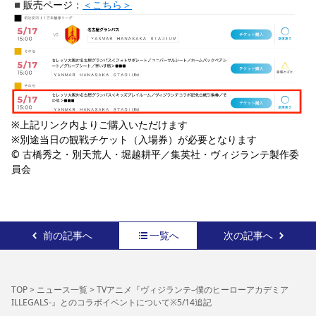
◾️販売ページ：
＜こちら＞
※上記リンク内よりご購入いただけます
※別途当日の観戦チケット（入場券）が必要となります
© 古橋秀之・別天荒人・堀越耕平／集英社・ヴィジランテ製作委
員会
前の記事へ
一覧へ
次の記事へ
TOP
>
ニュース一覧
>
TVアニメ『ヴィジランテ–僕のヒーローアカデミア
ILLEGALS-』とのコラボイベントについて※5/14追記