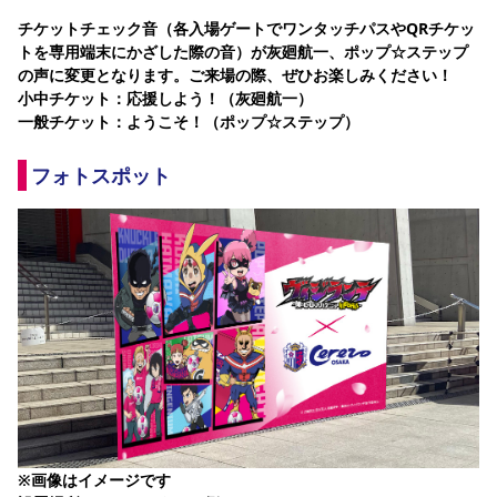
YANMAR HANASAKA STADIUM
チケットチェック音（各入場ゲートでワンタッチパスやQRチケッ
すべて
チーム
グッズ
チケット
イベント
ファンクラブ
サステナビリティ
ホームタウン
パートナー
スポーツクラブ
メディア
30周年
トを専用端末にかざした際の音）が灰廻航一、ポップ☆ステップ
DAZNで観戦
アカデミー
の声に変更となります。ご来場の際、ぜひお楽しみください！
サステナビリティポリシー
SDGsのゴール
インパクトレポート
活動レポート
SPORT POSITIVE LEAGUES
取り組み実績
小中チケット：応援しよう！（灰廻航一）
DAZNで観戦
一般チケット：ようこそ！（ポップ☆ステップ）
スポーツクラブ
アウェイツアー
フォトスポット
スポーツクラブ
アウェイツアー
関連団体/施設
よくある質問
長居公園
セレッソフットサルパーク
セレッソフットサルパーク長居
よくある質問
セレッソスポーツパーク舞洲
YANMAR HANASAKA STADIUM
セレッソ大阪アカデミー
子供のサッカースクール
大人のサッカースクール
その他スポーツクラブ
※画像はイメージです